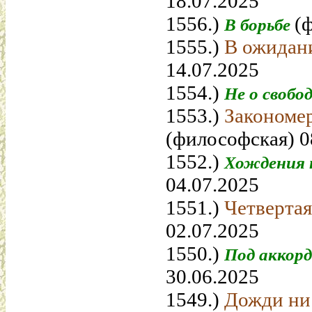
18.07.2025
1556.)
(
В борьбе
1555.)
В ожидан
14.07.2025
1554.)
Не о свобо
1553.)
Закономе
(философская) 0
1552.)
Хождения 
04.07.2025
1551.)
Четверта
02.07.2025
1550.)
Под акко
30.06.2025
1549.)
Дожди ни