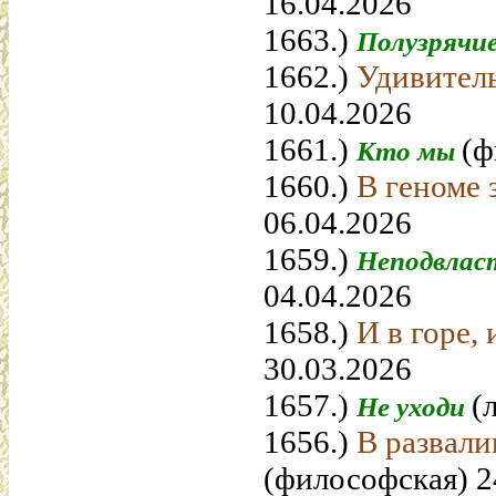
16.04.2026
1663.)
Полузрячи
1662.)
Удивител
10.04.2026
1661.)
(ф
Кто мы
1660.)
В геноме
06.04.2026
1659.)
Неподвлас
04.04.2026
1658.)
И в горе,
30.03.2026
1657.)
(
Не уходи
1656.)
В развали
(философская) 2