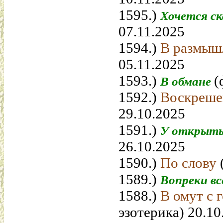
1595.)
Хочется с
07.11.2025
1594.)
В размыш
05.11.2025
1593.)
(
В обмане
1592.)
Воскреш
29.10.2025
1591.)
У открыты
26.10.2025
1590.)
По слову
1589.)
Вопреки в
1588.)
В омут с 
эзотерика) 20.10