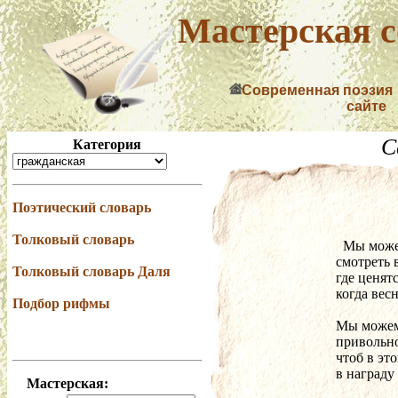
Мастерская с
Современная поэзия
сайте
С
Категория
Поэтический словарь
Толковый словарь
  Мы мож
смотреть в
Толковый словарь Даля
где ценят
когда вес
Подбор рифмы
Мы можем
привольно
чтоб в это
в награду
Мастерская: