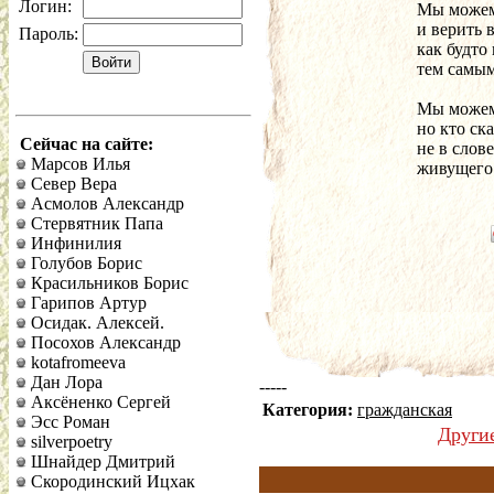
Логин:
Мы можем 
и верить 
Пароль:
как будто
тем самым
Мы можем 
но кто ск
Сейчас на сайте:
не в слов
Марсов Илья
живущего
Север Вера
Асмолов Александр
Стервятник Папа
Инфинилия
Голубов Борис
Красильников Борис
Гарипов Артур
Осидак. Алексей.
Посохов Александр
kotafromeeva
Дан Лора
-----
Аксёненко Сергей
Категория:
гражданская
Эсс Роман
Други
silverpoetry
Шнайдер Дмитрий
Скородинский Ицхак