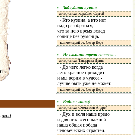
Заблудшая кузина
автор стиха: Кораблев Сергей
- Кто кузина, а кто нет
надо разобраться,
что за нею время вслед
солнце без румянца.
комментарий от: Север Вера
Не слышно трели соловья...
автор стиха: Танцерева Ирина
- До чего легко когда
.2015
лето красное приходит
и мы верим в чудеса -
лучше быть уже не может.
комментарий от: Север Вера
Войне - конец!
автор стиха: Сметанкин Андрей
- Дух и воля наше кредо
-
вход
и для них всего важней
наша общая победа
человеческих страстей.