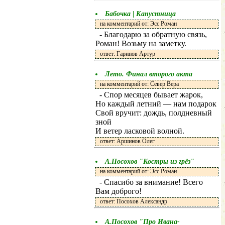
Бабочка | Капустница
на комментарий от: Эсс Роман
- Благодарю за обратную связь,
Роман! Возьму на заметку.
ответ: Гарипов Артур
Лето. Финал второго акта
на комментарий от: Север Вера
- Спор месяцев бывает жарок,
Но каждый летний — нам подарок
Свой вручит: дождь, полдневный
зной
И ветер ласковой волной.
ответ: Аршинов Олег
А.Посохов "Костры из грёз"
на комментарий от: Эсс Роман
- Спасибо за внимание! Всего
Вам доброго!
ответ: Посохов Александр
А.Посохов "Про Ивана-