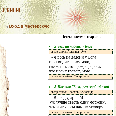
эзии
Вход в Мастерскую
Лента комментариев
Я весь на ладони у Бога
автор стиха: Аршинов Олег
- Я весь на ладони у Бога
и он видит карму мою,
где жизнь это прежде дорога,
что носит тревогу мою...
комментарий от: Север Вера
А.Посохов "Заяц-ревизор" (басня)
автор стиха: Посохов Александр
- Вывод ударный!
Уж лучше съесть одну морковку
чем жить всем нам по уговору...
комментарий от: Север Вера