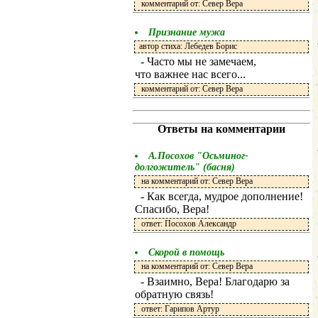
комментарий от: Север Вера
Признание мужа
автор стиха: Лебедев Борис
- Часто мы не замечаем,
что важнее нас всего...
комментарий от: Север Вера
Ответы на комментарии
А.Посохов "Осьминог-
долгожитель" (басня)
на комментарий от: Север Вера
- Как всегда, мудрое дополнение!
Спасибо, Вера!
ответ: Посохов Александр
Скорой в помощь
на комментарий от: Север Вера
- Взаимно, Вера! Благодарю за
обратную связь!
ответ: Гарипов Артур