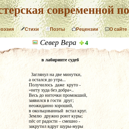
терская современной по
поэзия
Стихи
Поэты
Рецензии
О сайте
Север Вера
4
в лабиринте судеб
  Заглянул на две минутки,
а остался до утра...
Получилось  даже  круто -
«нету худа без добра»..
Весь до ниточки промокший,
заявился в гости  друг;
неожиданно хороший,
в окольцованный  встал круг.
Землю  дружно роют куры;
пёс от радости – смешно -
закрутил вдруг шуры-муры