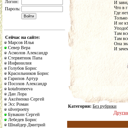
Логин:
И зави
Что в 
Пароль:
Где не
Только
И не к
Уподоб
Там вс
Сейчас на сайте:
Там вс
Марсов Илья
Она зна
Север Вера
И заче
Асмолов Александр
Стервятник Папа
Инфинилия
Голубов Борис
Красильников Борис
Гарипов Артур
Посохов Александр
kotafromeeva
Дан Лора
Аксёненко Сергей
Эсс Роман
Категория:
Без рубрики
silverpoetry
Други
Бувакин Сергей
Лебедев Борис
Шнайдер Дмитрий