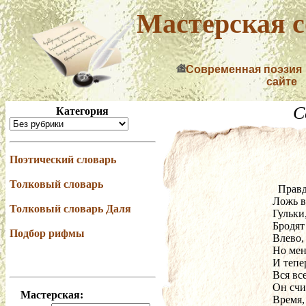
Мастерская с
Современная поэзия
сайте
С
Категория
Поэтический словарь
Толковый словарь
  Пра
Ложь в
Толковый словарь Даля
Гульки
Бродят
Подбор рифмы
Влево,
Но мен
И тепе
Вся вс
Он счи
Мастерская:
Время, 