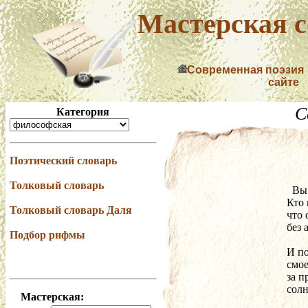
Мастерская с
Современная поэзия
сайте
С
Категория
Поэтический словарь
Толковый словарь
  В
Кто 
Толковый словарь Даля
что 
без 
Подбор рифмы
И п
смое
за п
солн
Мастерская: