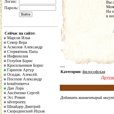
Логин:
Вы о
Мож
Пароль:
На 
в но
Сейчас на сайте:
Марсов Илья
Север Вера
Асмолов Александр
Стервятник Папа
Инфинилия
Голубов Борис
Красильников Борис
----
Гарипов Артур
Категория:
философская
Осидак. Алексей.
Други
Посохов Александр
kotafromeeva
Дан Лора
Аксёненко Сергей
Эсс Роман
Добавить комментарий могут 
silverpoetry
Шнайдер Дмитрий
Скородинский Ицхак