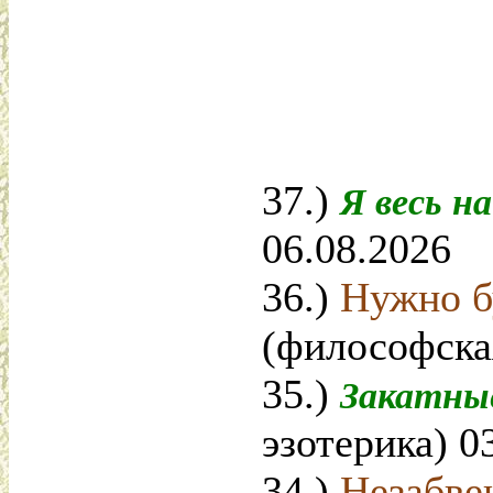
37.)
Я весь н
06.08.2026
36.)
Нужно бу
(философска
35.)
Закатны
эзотерика) 0
34.)
Незабве