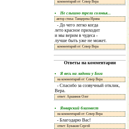
комментарий от: Север Вера
Не слышно трели соловья...
автор стиха: Танцерева Ирина
- До чего легко когда
лето красное приходит
и мы верим в чудеса -
лучше быть уже не может.
комментарий от: Север Вера
Ответы на комментарии
Я весь на ладони у Бога
на комментарий от: Север Вера
- Спасибо за созвучный отклик,
Вера.
ответ: Аршинов Олег
Январский благовест
на комментарий от: Север Вера
- Благодарю Вас!
ответ: Бувакин Сергей