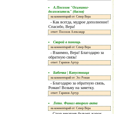
А.Посохов "Осьминог-
долгожитель" (басня)
на комментарий от: Север Вера
- Как всегда, мудрое дополнение!
Спасибо, Вера!
ответ: Посохов Александр
Скорой в помощь
на комментарий от: Север Вера
- Взаимно, Вера! Благодарю за
обратную связь!
ответ: Гарипов Артур
Бабочка | Капустница
на комментарий от: Эсс Роман
- Благодарю за обратную связь,
Роман! Возьму на заметку.
ответ: Гарипов Артур
Лето. Финал второго акта
на комментарий от: Север Вера
- Спор месяцев бывает жарок,