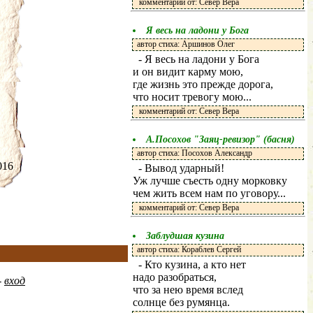
комментарий от: Север Вера
Я весь на ладони у Бога
автор стиха: Аршинов Олег
- Я весь на ладони у Бога
и он видит карму мою,
где жизнь это прежде дорога,
что носит тревогу мою...
комментарий от: Север Вера
А.Посохов "Заяц-ревизор" (басня)
автор стиха: Посохов Александр
.2016
- Вывод ударный!
Уж лучше съесть одну морковку
чем жить всем нам по уговору...
комментарий от: Север Вера
Заблудшая кузина
автор стиха: Кораблев Сергей
- Кто кузина, а кто нет
надо разобраться,
-
вход
что за нею время вслед
солнце без румянца.