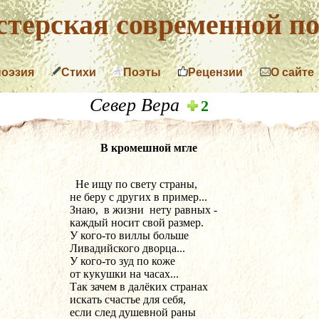
терская современной по
поэзия
Стихи
Поэты
Рецензии
О сайте
Север Вера
2
В кромешной мгле
  Не ищу по свету страны,
не беру с других в пример...
Знаю,  в жизни  нету равных -
каждый носит свой размер.
У кого-то виллы больше
Ливадийского дворца...
У кого-то зуд по коже
от кукушки на часах...
Так зачем в далёких странах
искать счастье для себя,
если след душевной раны