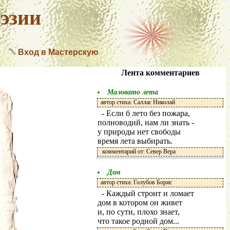
эзии
Вход в Мастерскую
Лента комментариев
Маловато лета
автор стиха: Саллас Николай
- Если б лето без пожара,
полноводий, нам ли знать -
у природы нет свободы
время лета выбирать.
комментарий от: Север Вера
Дом
автор стиха: Голубов Борис
- Каждый строит и ломает
дом в котором он живет
и, по сути, плохо знает,
что такое родной дом...