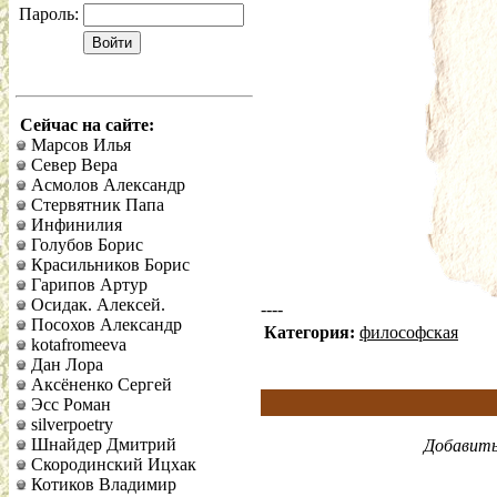
Пароль:
Сейчас на сайте:
Марсов Илья
Север Вера
Асмолов Александр
Стервятник Папа
Инфинилия
Голубов Борис
Красильников Борис
Гарипов Артур
Осидак. Алексей.
----
Посохов Александр
Категория:
философская
kotafromeeva
Дан Лора
Аксёненко Сергей
Эсс Роман
silverpoetry
Шнайдер Дмитрий
Добавить
Скородинский Ицхак
Котиков Владимир