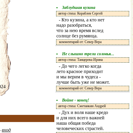
Заблудшая кузина
автор стиха: Кораблев Сергей
- Кто кузина, а кто нет
надо разобраться,
что за нею время вслед
солнце без румянца.
комментарий от: Север Вера
Не слышно трели соловья...
автор стиха: Танцерева Ирина
- До чего легко когда
лето красное приходит
и мы верим в чудеса -
лучше быть уже не может.
.2024
комментарий от: Север Вера
Войне - конец!
автор стиха: Сметанкин Андрей
- Дух и воля наше кредо
и для них всего важней
наша общая победа
человеческих страстей.
-
вход