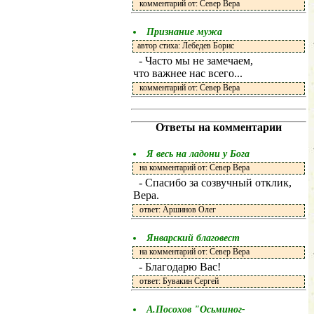
комментарий от: Север Вера
Признание мужа
автор стиха: Лебедев Борис
- Часто мы не замечаем,
что важнее нас всего...
комментарий от: Север Вера
Ответы на комментарии
Я весь на ладони у Бога
на комментарий от: Север Вера
- Спасибо за созвучный отклик,
Вера.
ответ: Аршинов Олег
Январский благовест
на комментарий от: Север Вера
- Благодарю Вас!
ответ: Бувакин Сергей
А.Посохов "Осьминог-