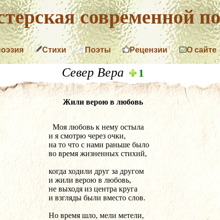
терская современной по
поэзия
Стихи
Поэты
Рецензии
О сайте
Север Вера
1
Жили верою в любовь
  Моя любовь к нему остыла
и я смотрю через очки,
на то что с нами раньше было
во время жизненных стихий,
когда ходили друг за другом
и жили верою в любовь,
не выходя из центра круга
и взгляды были вместо слов.
Но время шло, мели метели,