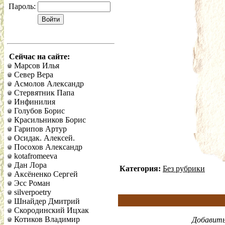
Пароль:
Сейчас на сайте:
Марсов Илья
Север Вера
Асмолов Александр
Стервятник Папа
Инфинилия
Голубов Борис
Красильников Борис
Гарипов Артур
Осидак. Алексей.
Посохов Александр
kotafromeeva
Дан Лора
Категория:
Без рубрики
Аксёненко Сергей
Эсс Роман
silverpoetry
Шнайдер Дмитрий
Скородинский Ицхак
Котиков Владимир
Добавить