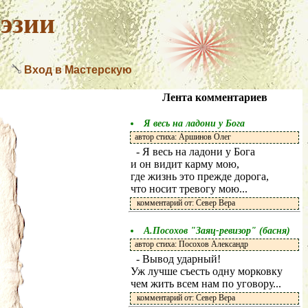
эзии
Вход в Мастерскую
Лента комментариев
Я весь на ладони у Бога
автор стиха: Аршинов Олег
- Я весь на ладони у Бога
и он видит карму мою,
где жизнь это прежде дорога,
что носит тревогу мою...
комментарий от: Север Вера
А.Посохов "Заяц-ревизор" (басня)
автор стиха: Посохов Александр
- Вывод ударный!
Уж лучше съесть одну морковку
чем жить всем нам по уговору...
комментарий от: Север Вера