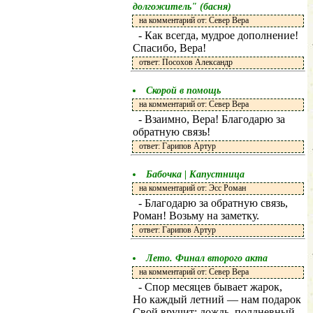
долгожитель" (басня)
на комментарий от: Север Вера
- Как всегда, мудрое дополнение!
Спасибо, Вера!
ответ: Посохов Александр
Скорой в помощь
на комментарий от: Север Вера
- Взаимно, Вера! Благодарю за
обратную связь!
ответ: Гарипов Артур
Бабочка | Капустница
на комментарий от: Эсс Роман
- Благодарю за обратную связь,
Роман! Возьму на заметку.
ответ: Гарипов Артур
Лето. Финал второго акта
на комментарий от: Север Вера
- Спор месяцев бывает жарок,
Но каждый летний — нам подарок
Свой вручит: дождь, полдневный