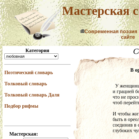
Мастерская с
Современная поэзия
сайте
С
Категория
В о
Поэтический словарь
Толковый словарь
  У женщи
и грацией б
Толковый словарь Даля
что не прос
чтоб перейт
Подбор рифмы
И чтобы жит
быть в орео
соединив в 
глубоких чу
Мастерская: