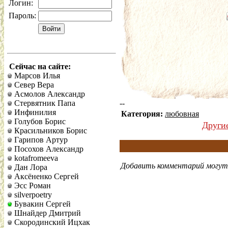
Логин:
Пароль:
Сейчас на сайте:
Марсов Илья
Север Вера
Асмолов Александр
Стервятник Папа
--
Инфинилия
Категория:
любовная
Голубов Борис
Други
Красильников Борис
Гарипов Артур
Посохов Александр
kotafromeeva
Добавить комментарий могут 
Дан Лора
Аксёненко Сергей
Эсс Роман
silverpoetry
Бувакин Сергей
Шнайдер Дмитрий
Скородинский Ицхак