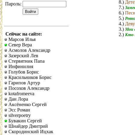
8.)
Дете
Пароль:
7.)
Заме
6.)
Песн
5.)
Ревно
4.)
Деву
3.)
Мои 
Сейчас на сайте:
2.)
Кто
Марсов Илья
Север Вера
Асмолов Александр
Зазерский Лев
Стервятник Папа
Инфинилия
Голубов Борис
Красильников Борис
Гарипов Артур
Посохов Александр
kotafromeeva
Дан Лора
Аксёненко Сергей
Эсс Роман
silverpoetry
Бувакин Сергей
Шнайдер Дмитрий
Скородинский Ицхак