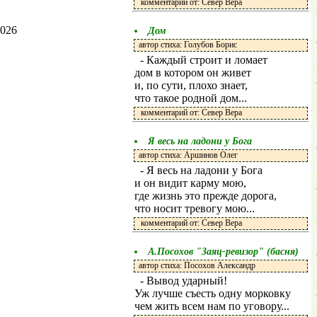
комментарий от: Север Вера
2026
Дом
автор стиха: Голубов Борис
- Каждый строит и ломает
дом в котором он живет
и, по сути, плохо знает,
что такое родной дом...
комментарий от: Север Вера
Я весь на ладони у Бога
автор стиха: Аршинов Олег
- Я весь на ладони у Бога
и он видит карму мою,
где жизнь это прежде дорога,
что носит тревогу мою...
комментарий от: Север Вера
А.Посохов "Заяц-ревизор" (басня)
автор стиха: Посохов Александр
- Вывод ударный!
Уж лучше съесть одну морковку
чем жить всем нам по уговору...