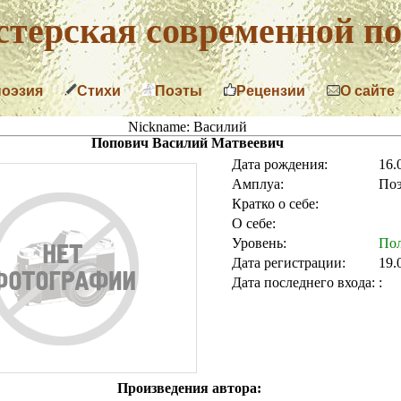
терская современной по
поэзия
Стихи
Поэты
Рецензии
О сайте
Nickname: Василий
Попович Василий Матвеевич
Дата рождения:
16.
Амплуа:
Поэ
Кратко о себе:
О себе:
Уровень:
Пол
Дата регистрации:
19.
Дата последнего входа:
:
Произведения автора: