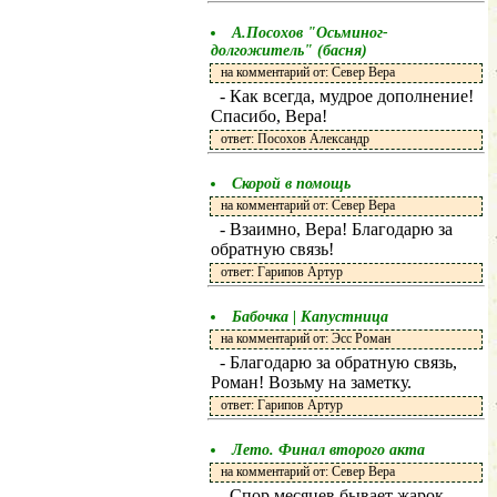
А.Посохов "Осьминог-
долгожитель" (басня)
на комментарий от: Север Вера
- Как всегда, мудрое дополнение!
Спасибо, Вера!
ответ: Посохов Александр
Скорой в помощь
на комментарий от: Север Вера
- Взаимно, Вера! Благодарю за
обратную связь!
ответ: Гарипов Артур
Бабочка | Капустница
на комментарий от: Эсс Роман
- Благодарю за обратную связь,
Роман! Возьму на заметку.
ответ: Гарипов Артур
Лето. Финал второго акта
на комментарий от: Север Вера
- Спор месяцев бывает жарок,