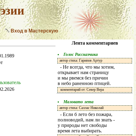
эзии
Вход в Мастерскую
Лента комментариев
Голос Рассказчика
01.1989
автор стиха: Гарипов Артур
т
- Не всегда, что мы хотим,
открывает нам страницу
и мы рвемся без причин
ьзователь
в небо раненною птицей.
02.2026
комментарий от: Север Вера
Маловато лета
автор стиха: Саллас Николай
- Если б лето без пожара,
полноводий, нам ли знать -
у природы нет свободы
время лета выбирать.