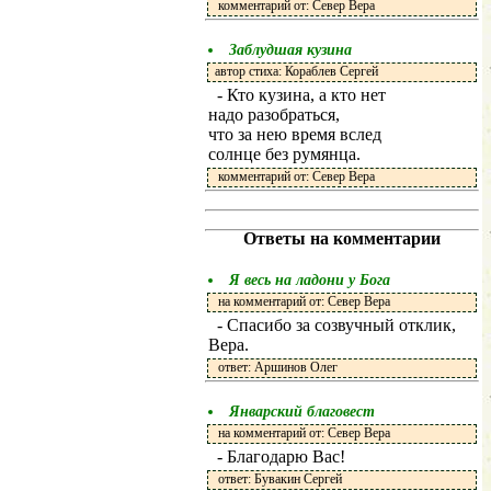
комментарий от: Север Вера
Заблудшая кузина
автор стиха: Кораблев Сергей
- Кто кузина, а кто нет
надо разобраться,
что за нею время вслед
солнце без румянца.
комментарий от: Север Вера
Ответы на комментарии
Я весь на ладони у Бога
на комментарий от: Север Вера
- Спасибо за созвучный отклик,
Вера.
ответ: Аршинов Олег
Январский благовест
на комментарий от: Север Вера
- Благодарю Вас!
ответ: Бувакин Сергей