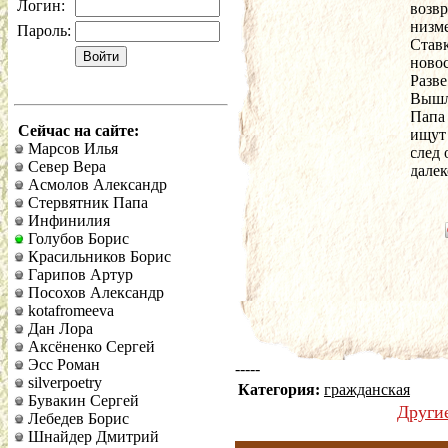
Логин:
возвр
низме
Пароль:
Став
новос
Разве
Вышло
Папа 
Сейчас на сайте:
ищут 
Марсов Илья
след 
Север Вера
далек
Асмолов Александр
Стервятник Папа
Инфинилия
Голубов Борис
Красильников Борис
Гарипов Артур
Посохов Александр
kotafromeeva
Дан Лора
Аксёненко Сергей
Эсс Роман
-----
silverpoetry
Категория:
гражданская
Бувакин Сергей
Други
Лебедев Борис
Шнайдер Дмитрий