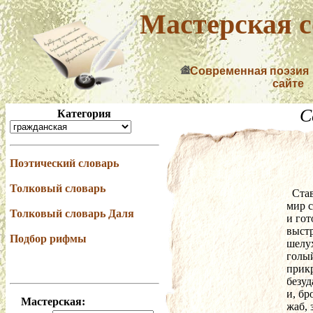
Мастерская с
Современная поэзия
сайте
С
Категория
Поэтический словарь
Толковый словарь
  Ст
мир с
Толковый словарь Даля
и гот
выстр
Подбор рифмы
шелу
голый
прик
безуд
и, бр
Мастерская:
жаб, 