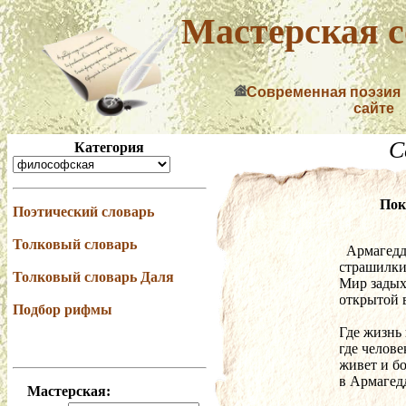
Мастерская с
Современная поэзия
сайте
С
Категория
Пок
Поэтический словарь
Толковый словарь
  Армагед
страшилки
Толковый словарь Даля
Мир задых
открытой 
Подбор рифмы
Где жизнь 
где челове
живет и бо
в Армагедд
Мастерская: