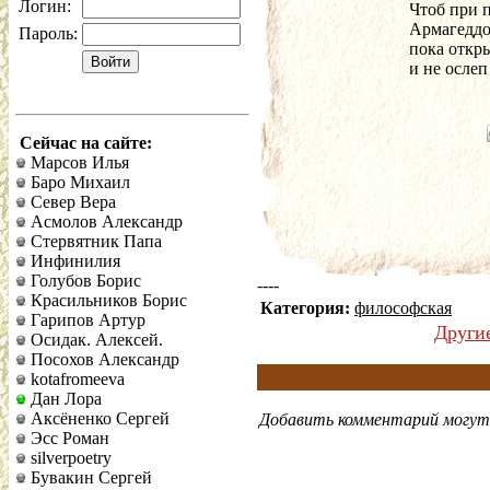
Логин:
Чтоб при 
Армагеддо
Пароль:
пока откр
и не ослеп
Сейчас на сайте:
Марсов Илья
Баро Михаил
Север Вера
Асмолов Александр
Стервятник Папа
Инфинилия
Голубов Борис
----
Красильников Борис
Категория:
философская
Гарипов Артур
Други
Осидак. Алексей.
Посохов Александр
kotafromeeva
Дан Лора
Аксёненко Сергей
Добавить комментарий могут 
Эсс Роман
silverpoetry
Бувакин Сергей