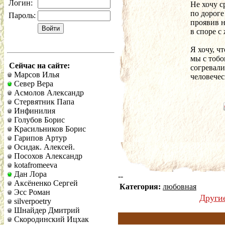
Логин:
Не хочу с
по дороге
Пароль:
проявив н
в споре с
Я хочу, ч
мы с тобо
Сейчас на сайте:
согревал
Марсов Илья
человечес
Север Вера
Асмолов Александр
Стервятник Папа
Инфинилия
Голубов Борис
Красильников Борис
Гарипов Артур
Осидак. Алексей.
Посохов Александр
kotafromeeva
Дан Лора
--
Аксёненко Сергей
Категория:
любовная
Эсс Роман
Други
silverpoetry
Шнайдер Дмитрий
Скородинский Ицхак