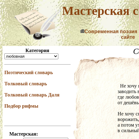
Мастерская с
Современная поэзия
сайте
С
Категория
Поэтический словарь
Толковый словарь
  Не хочу
заводить 
Толковый словарь Даля
где любов
от дешёвы
Подбор рифмы
Не хочу с
ворожить,
а потом у
в сильный
Мастерская: