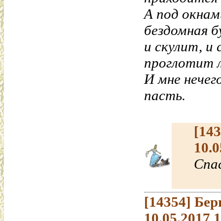
А под окнам
бездомная б
и скулит, и 
проглотит 
И мне нечег
пасть.
[14
10.0
Спас
[14354]
Бер
10.05.2017 1