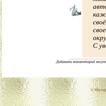
авт
каж
сво
сво
окр
С ув
Добавить комментарий могут 
© Мастер