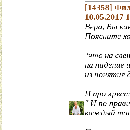
[14358]
Фил
10.05.2017 
Вера, Вы как
Поясните х
"что на све
на падение и
из понятия
И про крест
" И по прав
каждый тащи