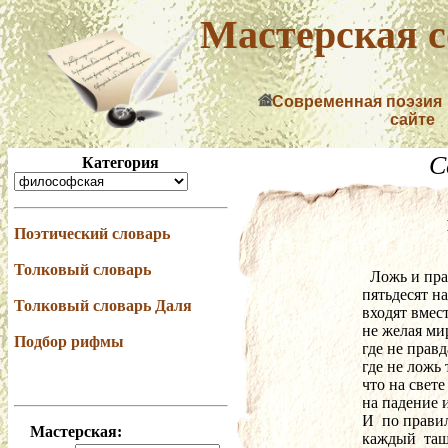
Мастерская с
Современная поэзия
сайте
С
Категория
Поэтический словарь
Толковый словарь
  Ложь и пр
пятьдесят на
Толковый словарь Даля
входят вмест
не желая ми
Подбор рифмы
где не прав
где не ложь
что на свете
на падение и
И  по прави
Мастерская:
каждый  тащ