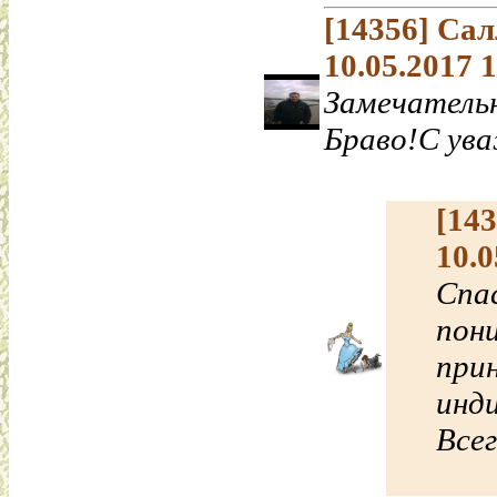
[14356]
Сал
10.05.2017 
Замечательн
Браво!С ув
[14
10.0
Спа
пон
при
инд
Всег