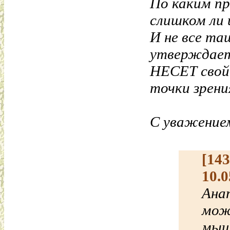
По каким пр
слишком ли 
И не все та
утверждаете
НЕСЕТ свой 
точки зрени
С уважение
[14
10.0
Анат
мож
мыш