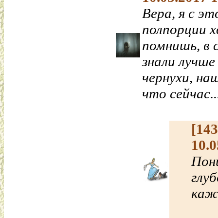
Вера, я с э
полпорции х
помнишь, в 
знали лучше
чернухи, на
что сейчас...
[14
10.0
Пон
глуб
каж