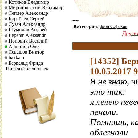
Котиков Владимир
Миропольский Владимир
Леплер Александр
Кораблев Сергей
----
Лузан Александр
Категория:
философская
Шумилов Андрей
Други
Lepehin Aleksandr
Попович Василий
Аршинов Олег
Левашов Виктор
bakkara
[14352]
Бер
Бервальд Фрида
Гостей:
252 человек
10.05.2017 
Я не знаю, 
это так:
я лелею неве
печали.
Помнишь, ка
облегчали