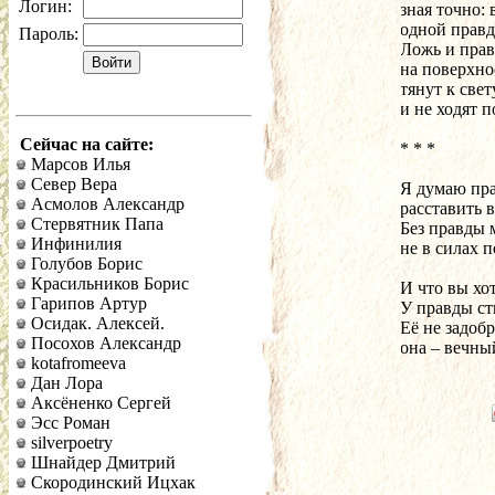
Логин:
зная точно:
одной правды
Пароль:
Ложь и прав
на поверхно
тянут к свет
и не ходят п
Сейчас на сайте:
* * *
Марсов Илья
Север Вера
Я думаю пра
Асмолов Александр
расставить 
Стервятник Папа
Без правды м
Инфинилия
не в силах п
Голубов Борис
Красильников Борис
И что вы хот
Гарипов Артур
У правды ст
Осидак. Алексей.
Её не задоб
Посохов Александр
она – вечны
kotafromeeva
Дан Лора
Аксёненко Сергей
Эсс Роман
silverpoetry
Шнайдер Дмитрий
Скородинский Ицхак