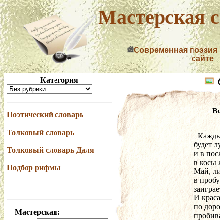
Мастерская с
Современная поэзия
сайте
Категория
Ве
Поэтический словарь
Толковый словарь
  Кажд
будет л
Толковый словарь Даля
и в пос
в косы 
Подбор рифмы
Май, ли
в пробу
заиграе
И крас
по доро
Мастерская:
пробива