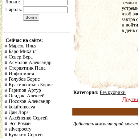
Логин:
земли 
устреми
Пароль:
чтоб вч
завтра 
и войт
в день
Сейчас на сайте:
Марсов Илья
Баро Михаил
Север Вера
Асмолов Александр
Стервятник Папа
Инфинилия
Голубов Борис
Красильников Борис
Гарипов Артур
Категория:
Без рубрики
Осидак. Алексей.
Други
Посохов Александр
kotafromeeva
Дан Лора
Аксёненко Сергей
Эсс Роман
Добавить комментарий могут 
silverpoetry
Бувакин Сергей