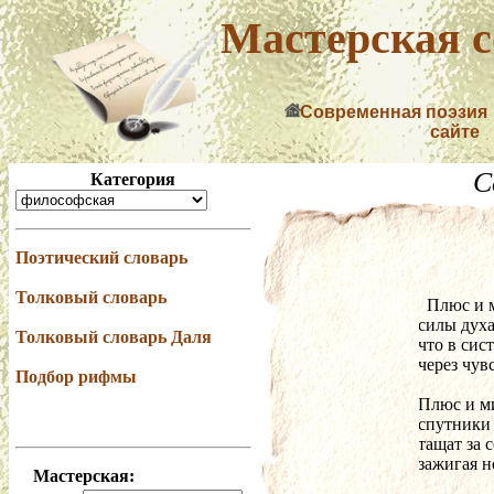
Мастерская с
Современная поэзия
сайте
С
Категория
Поэтический словарь
Толковый словарь
  Плюс и
силы духа
Толковый словарь Даля
что в сис
через чув
Подбор рифмы
Плюс и ми
спутники
тащат за 
зажигая н
Мастерская: