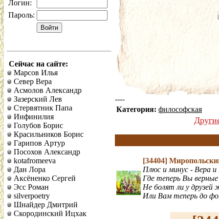
Логин:
Пароль:
Сейчас на сайте:
Марсов Илья
Север Вера
Асмолов Александр
Зазерский Лев
----
Стервятник Папа
Категория:
философская
Инфинилия
Други
Голубов Борис
Красильников Борис
Гарипов Артур
Посохов Александр
kotafromeeva
[34404]
Миропольски
Дан Лора
Плюс и минус - Вера и
Аксёненко Сергей
Где теперь Вы верные
Эсс Роман
Не болят ли у друзей
silverpoetry
Или Вам теперь до фо
Шнайдер Дмитрий
Скородинский Ицхак