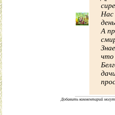
сире
Нас
день
А пр
сми
Зна
что
Бел
дачи
про
Добавить комментарий могут 