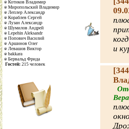
[34
Котиков Владимир
Миропольский Владимир
09.0
Леплер Александр
Кораблев Сергей
плюс
Лузан Александр
прит
Шумилов Андрей
Lepehin Aleksandr
когд
Попович Василий
Аршинов Олег
и ку
Левашов Виктор
bakkara
Бервальд Фрида
Гостей:
215 человек
[34
Вла
Отве
Вера
плюс
окн
Дро