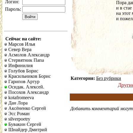
Логин:
Пора да
и в ста
Пароль:
на этот 
и пожел
Сейчас на сайте:
Марсов Илья
Север Вера
Асмолов Александр
Стервятник Папа
Инфинилия
Голубов Борис
Красильников Борис
Категория:
Без рубрики
Гарипов Артур
Други
Осидак. Алексей.
Посохов Александр
kotafromeeva
Дан Лора
Аксёненко Сергей
Добавить комментарий могут 
Эсс Роман
silverpoetry
Бувакин Сергей
Шнайдер Дмитрий