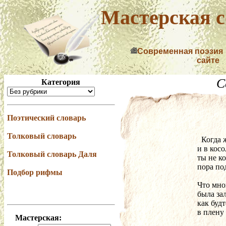
Мастерская с
Современная поэзия
сайте
С
Категория
Поэтический словарь
Толковый словарь
  Когд
и в кос
Толковый словарь Даля
ты не к
пора по
Подбор рифмы
Что мног
была за
как буд
в плену
Мастерская: