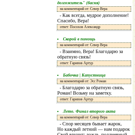
долгожитель" (басня)
на комментарий от: Север Вера
- Как всегда, мудрое дополнение!
Спасибо, Вера!
ответ: Посохов Александр
Скорой в помощь
на комментарий от: Север Вера
- Взаимно, Вера! Благодарю за
обратную связь!
ответ: Гарипов Артур
Бабочка | Капустница
на комментарий от: Эсс Роман
- Благодарю за обратную связь,
Роман! Возьму на заметку.
ответ: Гарипов Артур
Лето. Финал второго акта
на комментарий от: Север Вера
- Спор месяцев бывает жарок,
Но каждый летний — нам подарок
Свой вручит: дождь, полдневный