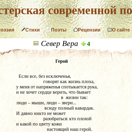
терская современной по
поэзия
Стихи
Поэты
Рецензии
О сайте
Север Вера
4
Герой
  Если все, без исключенья,
                       говорят как жизнь плоха,
у меня от напряженья спотыкается рука,
и не хочет сердце верить, что бывает
                                      в  жизни так:
люди – мыши, люди – звери...
                        всюду полный кавардак.
И давно никто не может
                       разобраться: кто плохой
и какой по цвету кожи
                          настоящий наш герой.         