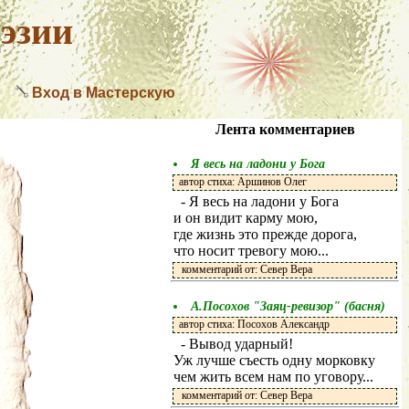
эзии
Вход в Мастерскую
Лента комментариев
Я весь на ладони у Бога
автор стиха: Аршинов Олег
- Я весь на ладони у Бога
и он видит карму мою,
где жизнь это прежде дорога,
что носит тревогу мою...
комментарий от: Север Вера
А.Посохов "Заяц-ревизор" (басня)
автор стиха: Посохов Александр
- Вывод ударный!
Уж лучше съесть одну морковку
чем жить всем нам по уговору...
комментарий от: Север Вера