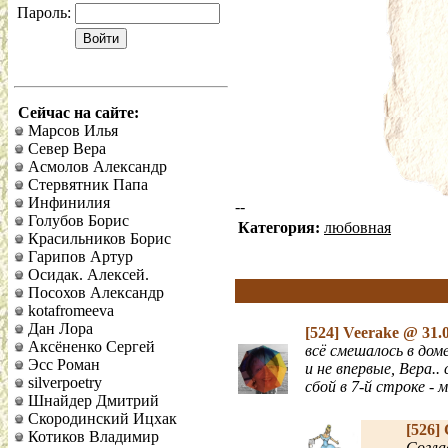
Пароль:
Сейчас на сайте:
Марсов Илья
Север Вера
Асмолов Александр
Стервятник Папа
Инфинилия
--
Голубов Борис
Категория:
любовная
Красильников Борис
Гарипов Артур
Осидак. Алексей.
Посохов Александр
kotafromeeva
Дан Лора
[524]
Veerake
@ 31.0
Аксёненко Сергей
всё смешалось в дом
Эсс Роман
и не впервые, Вера..
silverpoetry
сбой в 7-й строке - 
Шнайдер Дмитрий
Скородинский Ицхак
[526]
Котиков Владимир
Согла