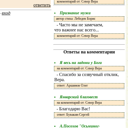
комментарий от: Север Вера
ответить
-
вход
Признание мужа
автор стиха: Лебедев Борис
- Часто мы не замечаем,
что важнее нас всего...
комментарий от: Север Вера
Ответы на комментарии
Я весь на ладони у Бога
на комментарий от: Север Вера
- Спасибо за созвучный отклик,
Вера.
ответ: Аршинов Олег
Январский благовест
на комментарий от: Север Вера
- Благодарю Вас!
ответ: Бувакин Сергей
А.Посохов "Осьминог-