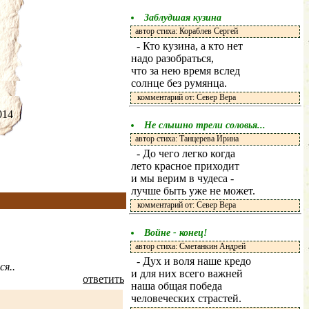
Заблудшая кузина
автор стиха: Кораблев Сергей
- Кто кузина, а кто нет
надо разобраться,
что за нею время вслед
солнце без румянца.
комментарий от: Север Вера
.2014
Не слышно трели соловья...
автор стиха: Танцерева Ирина
- До чего легко когда
лето красное приходит
и мы верим в чудеса -
лучше быть уже не может.
комментарий от: Север Вера
Войне - конец!
автор стиха: Сметанкин Андрей
- Дух и воля наше кредо
ся..
и для них всего важней
ответить
наша общая победа
человеческих страстей.