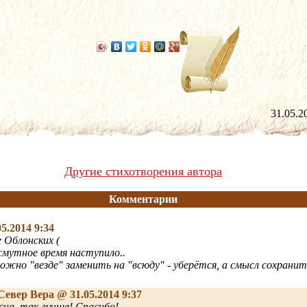
31.05
Другие стихотворения автора
Комментарии
5.2014 9:34
е Облонских (
 смутное время наступило..
можно "везде" заменить на "всюду" - уберётся, а смысл сохранит
Север Вера
@ 31.05.2014 9:37
сна, так лучше! Спасибо!