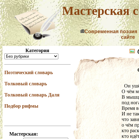
Мастерская с
Современная поэзия
сайте
Категория
Поэтический словарь
Толковый словарь
  Он уш
О чём м
Толковый словарь Даля
В мышца
под ног
Подбор рифмы
Время в
И не так
что зав
о чём п
кто рас
Мастерская:
кто идёт