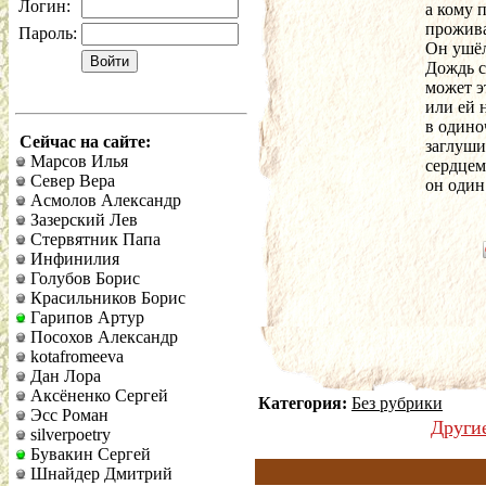
Логин:
а кому 
прожива
Пароль:
Он ушёл
Дождь с
может э
или ей 
в одино
Сейчас на сайте:
заглуши
Марсов Илья
сердцем
Север Вера
он один.
Асмолов Александр
Зазерский Лев
Стервятник Папа
Инфинилия
Голубов Борис
Красильников Борис
Гарипов Артур
Посохов Александр
kotafromeeva
Дан Лора
Аксёненко Сергей
Категория:
Без рубрики
Эсс Роман
Други
silverpoetry
Бувакин Сергей
Шнайдер Дмитрий