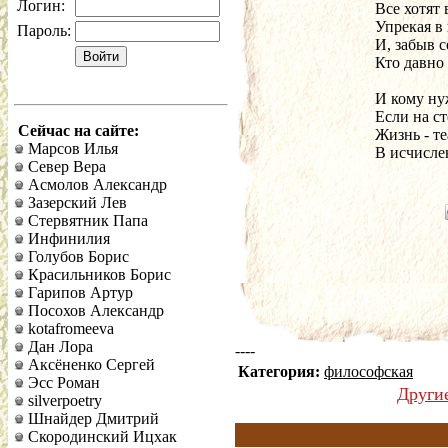
Логин:
Все хотят 
Упрекая в
Пароль:
И, забыв с
Кто давно
И кому ну
Если на ст
Сейчас на сайте:
Жизнь - те
Марсов Илья
В исчисле
Север Вера
Асмолов Александр
Зазерский Лев
Стервятник Папа
Инфинилия
Голубов Борис
Красильников Борис
Гарипов Артур
Посохов Александр
kotafromeeva
Дан Лора
----
Аксёненко Сергей
Категория:
философская
Эсс Роман
Други
silverpoetry
Шнайдер Дмитрий
Скородинский Ицхак