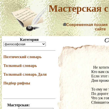
Мастерская с
Современная поэзия
сайте
С
Категория
Поэтический словарь
Толковый словарь
  Не хоти
Кто вам ск
Толковый словарь Даля
Если этот
Дня прожи
Подбор рифмы
То ему не 
По дороге
Что уж го
Сбившегос
Мастерская: