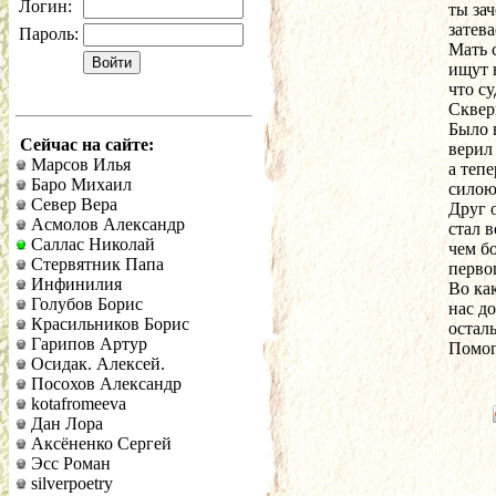
Логин:
ты зач
затев
Пароль:
Мать с
ищут 
что су
Сквер
Было 
Сейчас на сайте:
верил
Марсов Илья
а тепе
Баро Михаил
силою
Север Вера
Друг 
Асмолов Александр
стал 
Саллас Николай
чем б
Стервятник Папа
первог
Инфинилия
Во ка
Голубов Борис
нас д
Красильников Борис
осталь
Гарипов Артур
Помог
Осидак. Алексей.
Посохов Александр
kotafromeeva
Дан Лора
Аксёненко Сергей
Эсс Роман
silverpoetry