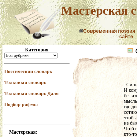
Мастерская с
Современная поэзия
сайте
Категория
Поэтический словарь
Толковый словарь
  Син
И ком
Толковый словарь Даля
без из
мысль
Подбор рифмы
где д
сотню
чтобы
не бы
Чтоб 
Мастерская:
кто-то