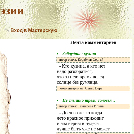
эзии
Вход в Мастерскую
Лента комментариев
Заблудшая кузина
автор стиха: Кораблев Сергей
- Кто кузина, а кто нет
надо разобраться,
что за нею время вслед
солнце без румянца.
комментарий от: Север Вера
Не слышно трели соловья...
автор стиха: Танцерева Ирина
- До чего легко когда
лето красное приходит
и мы верим в чудеса -
лучше быть уже не может.