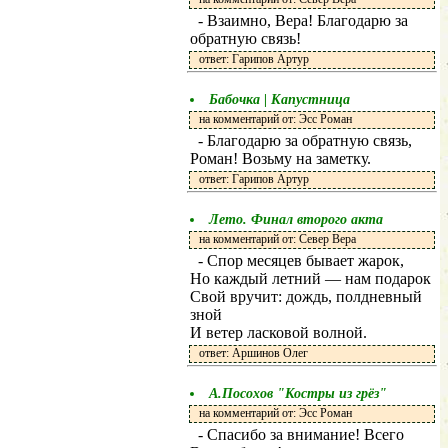
- Взаимно, Вера! Благодарю за
обратную связь!
ответ: Гарипов Артур
Бабочка | Капустница
на комментарий от: Эсс Роман
- Благодарю за обратную связь,
Роман! Возьму на заметку.
ответ: Гарипов Артур
Лето. Финал второго акта
на комментарий от: Север Вера
- Спор месяцев бывает жарок,
Но каждый летний — нам подарок
Свой вручит: дождь, полдневный
зной
И ветер ласковой волной.
ответ: Аршинов Олег
А.Посохов "Костры из грёз"
на комментарий от: Эсс Роман
- Спасибо за внимание! Всего