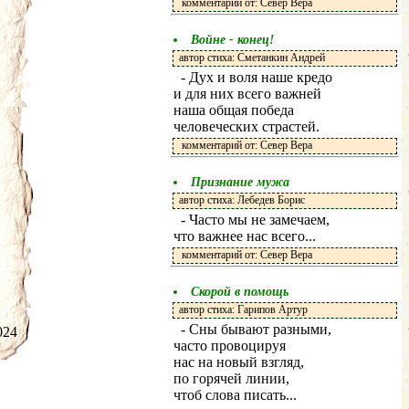
комментарий от: Север Вера
Войне - конец!
автор стиха: Сметанкин Андрей
- Дух и воля наше кредо
и для них всего важней
наша общая победа
человеческих страстей.
комментарий от: Север Вера
Признание мужа
автор стиха: Лебедев Борис
- Часто мы не замечаем,
что важнее нас всего...
комментарий от: Север Вера
Скорой в помощь
автор стиха: Гарипов Артур
- Сны бывают разными,
.2024
часто провоцируя
нас на новый взгляд,
по горячей линии,
чтоб слова писать...