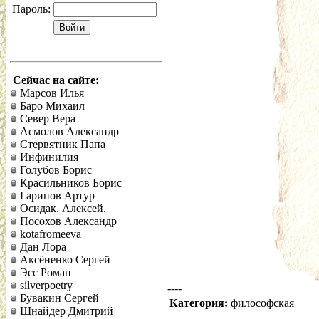
Пароль:
Сейчас на сайте:
Марсов Илья
Баро Михаил
Север Вера
Асмолов Александр
Стервятник Папа
Инфинилия
Голубов Борис
Красильников Борис
Гарипов Артур
Осидак. Алексей.
Посохов Александр
kotafromeeva
Дан Лора
Аксёненко Сергей
Эсс Роман
silverpoetry
----
Бувакин Сергей
Категория:
философская
Шнайдер Дмитрий