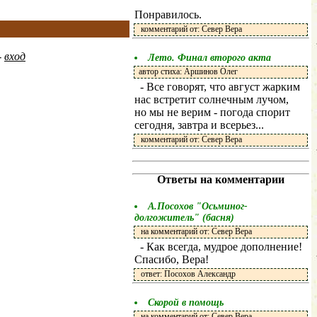
Понравилось.
комментарий от: Север Вера
-
вход
Лето. Финал второго акта
автор стиха: Аршинов Олег
- Все говорят, что август жарким
нас встретит солнечным лучом,
но мы не верим - погода спорит
сегодня, завтра и всерьез...
комментарий от: Север Вера
Ответы на комментарии
А.Посохов "Осьминог-
долгожитель" (басня)
на комментарий от: Север Вера
- Как всегда, мудрое дополнение!
Спасибо, Вера!
ответ: Посохов Александр
Скорой в помощь
на комментарий от: Север Вера