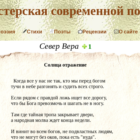
терская современной по
поэзия
Стихи
Поэты
Рецензии
О сайте
Север Вера
1
Солнца отражение
  Когда все у нас не так, кто мы перед богом
тучи в небе разгонять и судить всех строго.
Если рядом с правдой ложь ищет все дорогу,
что бы Бога превозмочь и шагать не в ногу.
Там где тайная тропа закрывает двери,
а народная молва ждет конца недели.
И винит во всем богов, не подвластных людям,
что не могут без оков, пока есть "иуда".