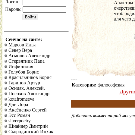
Логин:
А костры 
очерствев
Пароль:
чтоб роди
для чего 
Сейчас на сайте:
Марсов Илья
Север Вера
Асмолов Александр
Стервятник Папа
Инфинилия
Голубов Борис
Красильников Борис
----
Гарипов Артур
Категория:
философская
Осидак. Алексей.
Други
Посохов Александр
kotafromeeva
Дан Лора
Аксёненко Сергей
Эсс Роман
Добавить комментарий могут 
silverpoetry
Шнайдер Дмитрий
Скородинский Ицхак