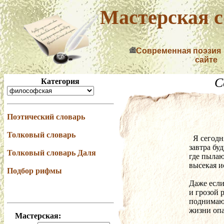
Мастерская с
Современная поэзия
сайте
С
Категория
Поэтический словарь
Толковый словарь
  Я сегод
завтра буд
Толковый словарь Даля
где пылаю
высекая и
Подбор рифмы
Даже если
и грозой 
поднимаю
жизни опа
Мастерская: