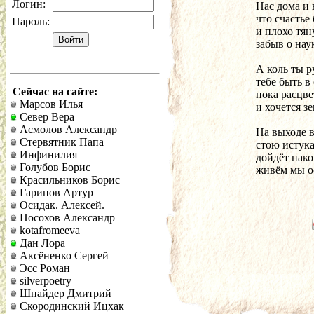
Логин:
Нас дома и 
что счастье
Пароль:
и плохо тян
забыв о нау
А коль ты р
тебе быть в 
Сейчас на сайте:
пока расцве
Марсов Илья
и хочется з
Север Вера
Асмолов Александр
На выходе в
Стервятник Папа
стою истука
Инфинилия
дойдёт нако
Голубов Борис
живём мы ос
Красильников Борис
Гарипов Артур
Осидак. Алексей.
Посохов Александр
kotafromeeva
Дан Лора
Аксёненко Сергей
Эсс Роман
silverpoetry
Шнайдер Дмитрий
Скородинский Ицхак