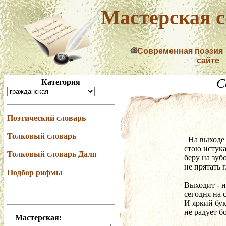
Мастерская с
Современная поэзия
сайте
С
Категория
Поэтический словарь
Толковый словарь
  На выход
стою истук
Толковый словарь Даля
беру на зуб
не прятать 
Подбор рифмы
Выходит - н
сегодня на 
И яркий бу
не радует б
Мастерская: