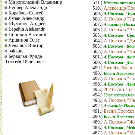
Миропольский Владимир
511.)
Идеологические
Леплер Александр
510.)
Александр Пос
Кораблев Сергей
509.)
А.Посохов. "Бу
Лузан Александр
508.)
А.Посохов "Пр
Шумилов Андрей
507.)
Александр Посо
Lepehin Aleksandr
506.)
А.Посохов "Ве
Попович Василий
505.)
А.Посохов "При
Аршинов Олег
504.)
А.Посохов "Ди
Левашов Виктор
503.)
А.Посохов "Косм
bakkara
502.)
А.Посохов "На
Бервальд Фрида
501.)
А.Посохов "Аки
Гостей:
18 человек
500.)
А.Посохов "Два 
499.)
Читайте басни
498.)
Басни Посохова
497.)
А.Посохов "По
496.)
А.Посохов "Лен
495.)
202 басни Пос
494.)
Ультрасовремен
493.)
А.Посохов "Ив
492.)
Александр Посох
491.)
Басни Посохов
490.)
Басни Посохова
489.)
А.Посохов "Жи
488.)
А.Посохов "Медв
487.)
А.Посохов "Ме