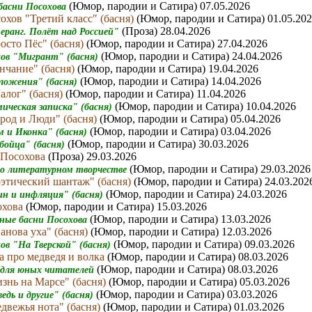
(Юмор, пародии и Сатира) 07.05.2026
 басни Посохова
охов "Третий класс" (басня)
(Юмор, пародии и Сатира) 01.05.20
(Проза) 28.04.2026
меранг. Полёт над Россией"
осто Пёс" (басня)
(Юмор, пародии и Сатира) 27.04.2026
(Юмор, пародии и Сатира) 24.04.2026
хов "Мигрант" (басня)
нчание" (басня)
(Юмор, пародии и Сатира) 19.04.2026
(Юмор, пародии и Сатира) 14.04.2026
ложения" (басня)
алог" (басня)
(Юмор, пародии и Сатира) 11.04.2026
(Юмор, пародии и Сатира) 10.04.2026
ическая записка" (басня)
род и Люди" (басня)
(Юмор, пародии и Сатира) 05.04.2026
(Юмор, пародии и Сатира) 03.04.2026
м и Иконка" (басня)
(Юмор, пародии и Сатира) 30.03.2026
бойца" (басня)
 Посохова
(Проза) 29.03.2026
(Юмор, пародии и Сатира) 29.03.2026
 о литературном творчестве
этический шантаж" (басня)
(Юмор, пародии и Сатира) 24.03.202
(Юмор, пародии и Сатира) 24.03.2026
ин и инфляция" (басня)
охова
(Юмор, пародии и Сатира) 15.03.2026
(Юмор, пародии и Сатира) 13.03.2026
ные басни Посохова
анова уха" (басня)
(Юмор, пародии и Сатира) 12.03.2026
(Юмор, пародии и Сатира) 09.03.2026
ов "На Тверской" (басня)
а про медведя и волка
(Юмор, пародии и Сатира) 08.03.2026
(Юмор, пародии и Сатира) 08.03.2026
 для юных читателей
знь на Марсе" (басня)
(Юмор, пародии и Сатира) 05.03.2026
(Юмор, пародии и Сатира) 03.03.2026
едь и другие" (басня)
двежья нота" (басня)
(Юмор, пародии и Сатира) 01.03.2026