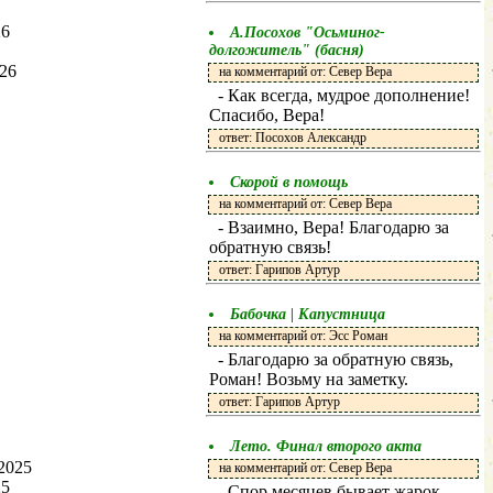
26
А.Посохов "Осьминог-
долгожитель" (басня)
026
на комментарий от: Север Вера
- Как всегда, мудрое дополнение!
Спасибо, Вера!
ответ: Посохов Александр
Скорой в помощь
на комментарий от: Север Вера
- Взаимно, Вера! Благодарю за
обратную связь!
ответ: Гарипов Артур
Бабочка | Капустница
на комментарий от: Эсс Роман
- Благодарю за обратную связь,
Роман! Возьму на заметку.
ответ: Гарипов Артур
Лето. Финал второго акта
2025
на комментарий от: Север Вера
25
- Спор месяцев бывает жарок,