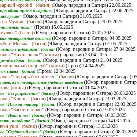
варный жребий" (басня)
(Юмор, пародии и Сатира) 22.06.2025
(Юмор, пародии и Сатира) 22.06.2025
 про обманщиков и воришек
(Юмор, пародии и Сатира) 31.05.2025
ьше лучше"
п и Мужик" (басня)
(Юмор, пародии и Сатира) 29.05.2025
(Проза) 15.05.2025
лониальный поэт"
мулянт" (басня)
(Юмор, пародии и Сатира) 07.05.2025
(Юмор, пародии и Сатира) 04.05.2025
 как театральные действа
мён и Моська" (басня)
(Юмор, пародии и Сатира) 01.05.2025
(Юмор, пародии и Сатира) 27.04.2025
тышка с кубышкой" (басня)
охов "На посошок!" (книга)
(городская) 23.04.2025
(Юмор, пародии и Сатира) 21.04.2025
сук-лежебока" (басня)
иминальный поцелуй" (книга)
(Проза) 14.04.2025
(Проза) 12.04.2025
чах славы" (книга)
охов "Глухарь-баснописец" (басня)
(Юмор, пародии и Сатира) 05
(Юмор, пародии и Сатира
упающих в театральные учебные заведения
хова (книга)
(Юмор, пародии и Сатира) 01.04.2025
(Юмор, пародии и Сатира) 28.03.2025
ов "Без разрешения" (басня)
охов "Клопы" (басня)
(Юмор, пародии и Сатира) 23.03.2025
(Юмор, пародии и Сатира) 22.03.2025
хов "Плохой танцор" (басня)
охов "Басни и люди"
(Юмор, пародии и Сатира) 19.03.2025
(Юмор, пародии и Сатира) 16.03.2025
ов "Иван и лев" (басня)
(Юмор, пародии и Сатира) 14.03.2025
волки, погодите!" (басни)
ячьи уши" (басни)
(Юмор, пародии и Сатира) 13.03.2025
(Юмор, пародии и Сатира) 08.03.202
хов "Сердитый ангел" (басня)