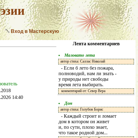
эзии
Вход в Мастерскую
Лента комментариев
Маловато лета
автор стиха: Саллас Николай
- Если б лето без пожара,
полноводий, нам ли знать -
у природы нет свободы
зователь
время лета выбирать.
.2018
комментарий от: Север Вера
.2026 14:40
Дом
автор стиха: Голубов Борис
- Каждый строит и ломает
дом в котором он живет
и, по сути, плохо знает,
что такое родной дом...