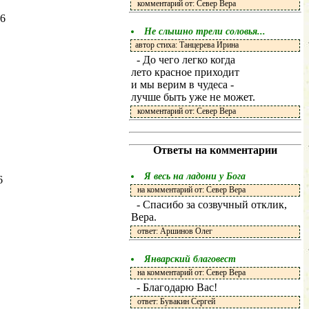
комментарий от: Север Вера
26
Не слышно трели соловья...
автор стиха: Танцерева Ирина
- До чего легко когда
лето красное приходит
и мы верим в чудеса -
лучше быть уже не может.
комментарий от: Север Вера
Ответы на комментарии
Я весь на ладони у Бога
6
на комментарий от: Север Вера
- Спасибо за созвучный отклик,
Вера.
ответ: Аршинов Олег
Январский благовест
на комментарий от: Север Вера
- Благодарю Вас!
ответ: Бувакин Сергей