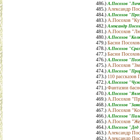
486.)
А.Посохов "Лич
485.)
Александр Пос
484.)
А.Посохов "Про
483.)
А.Посохов "Ку
482.)
Александр Посо
481.)
А.Посохов "Лю
480.)
А.Посохов "Кол
479.)
Басни Посохов
478.)
А.Посохов "Сра
477.)
Басни Посохова
476.)
А.Посохов "Поэ
475.)
А.Посохов "Зм
474.)
А.Посохов "Про
473.)
110 рассказов
472.)
А.Посохов "Чуж
471.)
Фантазии басн
470.)
А.Посохов "Явл
469.)
А.Посохов "Пр
468.)
А.Посохов "Заяв
467.)
А.Посохов "Ко
466.)
А.Посохов "Па
465.)
А.Посохов "Же
464.)
А.Посохов "Дед
463.)
Александр Пос
462.)
Александр Пос