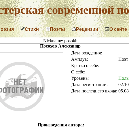
терская современной по
поэзия
Стихи
Поэты
Рецензии
О сайте
Nickname: posokh
Посохов Александр
Дата рождения:
..
Амплуа:
Поэт
Кратко о себе:
О себе:
Уровень:
Поль
Дата регистрации:
02.10
Дата последнего входа:
05.08
Произведения автора: