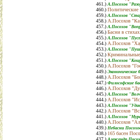
461.)
А.Посохов "Раз
460.)
Политические 
459.)
А.Посохов "Ста
458.)
А.Посохов "Ка
457.)
А.Посохов "Воп
456.)
Басни в стиха
455.)
А.Посохов "Пус
454.)
А.Посохов "Хау
453.)
А.Посохов "Пуш
452.)
Криминальные
451.)
А.Посохов "Кощ
450.)
А.Посохов "Го
449.)
Экономические 
448.)
А.Посохов "Бо
447.)
Философские ба
446.)
А.Посохов "Ду
445.)
А.Посохов "Волч
444.)
А.Посохов "Ис
443.)
А.Посохов "Уда
442.)
А.Посохов "В
441.)
А.Посохов "Мура
440.)
А.Посохов "Али
439.)
Небасни Посох
438.)
165 басен Пос
437.)
Александр Посо