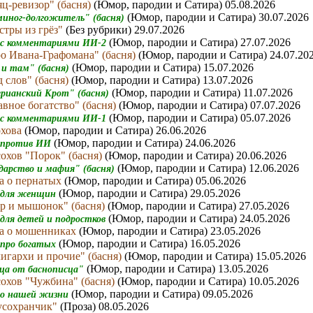
яц-ревизор" (басня)
(Юмор, пародии и Сатира) 05.08.2026
(Юмор, пародии и Сатира) 30.07.2026
миног-долгожитель" (басня)
стры из грёз"
(Без рубрики) 29.07.2026
(Юмор, пародии и Сатира) 27.07.2026
 с комментариями ИИ-2
о Ивана-Графомана" (басня)
(Юмор, пародии и Сатира) 24.07.20
(Юмор, пародии и Сатира) 15.07.2026
 и там" (басня)
 слов" (басня)
(Юмор, пародии и Сатира) 13.07.2026
(Юмор, пародии и Сатира) 11.07.2026
ерианский Крот" (басня)
вное богатство" (басня)
(Юмор, пародии и Сатира) 07.07.2026
(Юмор, пародии и Сатира) 05.07.2026
 с комментариями ИИ-1
охова
(Юмор, пародии и Сатира) 26.06.2026
(Юмор, пародии и Сатира) 24.06.2026
а против ИИ
охов "Порок" (басня)
(Юмор, пародии и Сатира) 20.06.2026
(Юмор, пародии и Сатира) 12.06.2026
ударство и мафия" (басня)
а о пернатых
(Юмор, пародии и Сатира) 05.06.2026
(Юмор, пародии и Сатира) 29.05.2026
а для женщин
р и мышонок" (басня)
(Юмор, пародии и Сатира) 27.05.2026
(Юмор, пародии и Сатира) 24.05.2026
 для детей и подростков
ва о мошенниках
(Юмор, пародии и Сатира) 23.05.2026
(Юмор, пародии и Сатира) 16.05.2026
 про богатых
игархи и прочие" (басня)
(Юмор, пародии и Сатира) 15.05.2026
(Юмор, пародии и Сатира) 13.05.2026
ца от баснописца"
охов "Чужбина" (басня)
(Юмор, пародии и Сатира) 10.05.2026
(Юмор, пародии и Сатира) 09.05.2026
 о нашей жизни
усохранчик"
(Проза) 08.05.2026