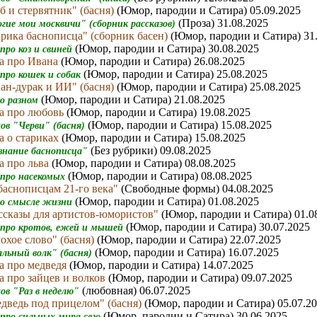
б и стервятник" (басня)
(Юмор, пародии и Сатира) 05.09.2025
(Проза) 31.08.2025
гие мои москвичи" (сборник рассказов)
рика баснописца" (сборник басен)
(Юмор, пародии и Сатира) 31
(Юмор, пародии и Сатира) 30.08.2025
про коз и свиней
а про Ивана
(Юмор, пародии и Сатира) 26.08.2025
(Юмор, пародии и Сатира) 25.08.2025
 про кошек и собак
ан-дурак и ИИ" (басня)
(Юмор, пародии и Сатира) 25.08.2025
(Юмор, пародии и Сатира) 21.08.2025
 о разном
а про любовь
(Юмор, пародии и Сатира) 19.08.2025
(Юмор, пародии и Сатира) 15.08.2025
ов "Черви" (басня)
а о стариках
(Юмор, пародии и Сатира) 15.08.2025
(Без рубрики) 09.08.2025
знание баснописца"
а про льва
(Юмор, пародии и Сатира) 08.08.2025
(Юмор, пародии и Сатира) 08.08.2025
 про насекомых
баснописцам 21-го века"
(Свободные формы) 04.08.2025
(Юмор, пародии и Сатира) 01.08.2025
 о смысле жизни
ссказы для артистов-юмористов"
(Юмор, пародии и Сатира) 01.0
(Юмор, пародии и Сатира) 30.07.2025
 про кротов, ежей и мышей
охое слово" (басня)
(Юмор, пародии и Сатира) 22.07.2025
(Юмор, пародии и Сатира) 16.07.2025
альный волк" (басня)
а про медведя
(Юмор, пародии и Сатира) 14.07.2025
а про зайцев и волков
(Юмор, пародии и Сатира) 09.07.2025
(любовная) 06.07.2025
ов "Раз в неделю"
дведь под прицелом" (басня)
(Юмор, пародии и Сатира) 05.07.2
(Юмор, пародии и Сатира) 30.06.2025
 про сильных мира сего