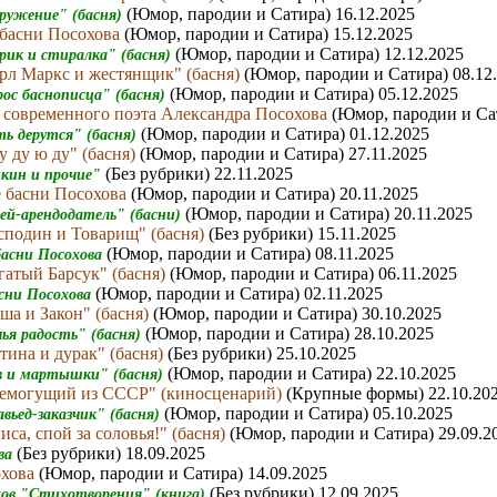
(Юмор, пародии и Сатира) 16.12.2025
оружение" (басня)
басни Посохова
(Юмор, пародии и Сатира) 15.12.2025
(Юмор, пародии и Сатира) 12.12.2025
рик и стиралка" (басня)
рл Маркс и жестянщик" (басня)
(Юмор, пародии и Сатира) 08.12
(Юмор, пародии и Сатира) 05.12.2025
рос баснописца" (басня)
х современного поэта Александра Посохова
(Юмор, пародии и Сат
(Юмор, пародии и Сатира) 01.12.2025
ть дерутся" (басня)
 ду ю ду" (басня)
(Юмор, пародии и Сатира) 27.11.2025
(Без рубрики) 22.11.2025
кин и прочие"
 басни Посохова
(Юмор, пародии и Сатира) 20.11.2025
(Юмор, пародии и Сатира) 20.11.2025
ей-арендодатель" (басни)
сподин и Товарищ" (басня)
(Без рубрики) 15.11.2025
(Юмор, пародии и Сатира) 08.11.2025
басни Посохова
гатый Барсук" (басня)
(Юмор, пародии и Сатира) 06.11.2025
(Юмор, пародии и Сатира) 02.11.2025
сни Посохова
ша и Закон" (басня)
(Юмор, пародии и Сатира) 30.10.2025
(Юмор, пародии и Сатира) 28.10.2025
ья радость" (басня)
тина и дурак" (басня)
(Без рубрики) 25.10.2025
(Юмор, пародии и Сатира) 22.10.2025
в и мартышки" (басня)
семогущий из СССР" (киносценарий)
(Крупные формы) 22.10.20
(Юмор, пародии и Сатира) 05.10.2025
вьед-заказчик" (басня)
са, спой за соловья!" (басня)
(Юмор, пародии и Сатира) 29.09.2
(Без рубрики) 18.09.2025
ова
охова
(Юмор, пародии и Сатира) 14.09.2025
(Без рубрики) 12.09.2025
хов "Стихотворения" (книга)