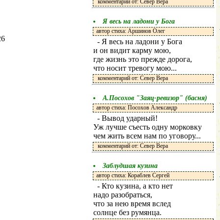
комментарий от: Север Вера
Я весь на ладони у Бога
автор стиха: Аршинов Олег
26
- Я весь на ладони у Бога
и он видит карму мою,
где жизнь это прежде дорога,
что носит тревогу мою...
комментарий от: Север Вера
А.Посохов "Заяц-ревизор" (басня)
автор стиха: Посохов Александр
- Вывод ударный!
Уж лучше съесть одну морковку
чем жить всем нам по уговору...
комментарий от: Север Вера
Заблудшая кузина
автор стиха: Кораблев Сергей
- Кто кузина, а кто нет
надо разобраться,
что за нею время вслед
солнце без румянца.