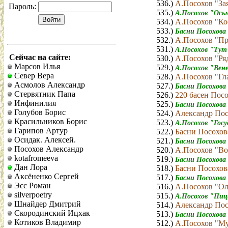
536.)
А.Посохов "За
Пароль:
535.)
А.Посохов "Ось
534.)
А.Посохов "Ко
533.)
Басни Посохова
532.)
А.Посохов "Пр
531.)
А.Посохов "Тут
Сейчас на сайте:
530.)
А.Посохов "Ряд
Марсов Илья
529.)
А.Посохов "Вен
Север Вера
528.)
А.Посохов "Гла
Асмолов Александр
527.)
Басни Посохова
Стервятник Папа
526.)
220 басен Пос
Инфинилия
525.)
Басни Посохов
Голубов Борис
524.)
Александр Пос
Красильников Борис
523.)
А.Посохов "Гос
Гарипов Артур
522.)
Басни Посохов
Осидак. Алексей.
521.)
Басни Посохов
Посохов Александр
520.)
А.Посохов "Во
kotafromeeva
519.)
Басни Посохова
Дан Лора
518.)
Басни Посохо
Аксёненко Сергей
517.)
Басни Посохова
Эсс Роман
516.)
А.Посохов "Ол
silverpoetry
515.)
А.Посохов "Пиц
Шнайдер Дмитрий
514.)
Александр Пос
Скородинский Ицхак
513.)
Басни Посохова
Котиков Владимир
512.)
А.Посохов "М