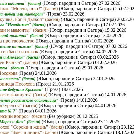
(Юмор, пародии и Сатира) 27.02.2026
ный кабинет" (басня)
охов "Молчи, поэт!" (басня)
(Юмор, пародии и Сатира) 25.02.20
(Проза) 23.02.2026
за любви или наоборот"
кушка, Бог и Дьявол" (басня)
(Юмор, пародии и Сатира) 20.02.2
(Юмор, пародии и Сатира) 17.02.2026
хов "Невидимка" (басня)
ди и мамонты" (басня)
(Юмор, пародии и Сатира) 15.02.2026
(Юмор, пародии и Сатира) 13.02.2026
ючий политик" (басня)
а про творчество
(Юмор, пародии и Сатира) 10.02.2026
(Юмор, пародии и Сатира) 07.02.2026
жение на пижме" (басня)
 из басен и сказок
(Юмор, пародии и Сатира) 04.02.2026
(Юмор, пародии и Сатира) 03.02.2026
т и Аполлон" (басня)
ей Рыныч" (басня)
(Юмор, пародии и Сатира) 01.02.2026
(Юмор, пародии и Сатира) 29.01.2026
руха" (басня)
 Посохова
(Проза) 24.01.2026
(Юмор, пародии и Сатира) 22.01.2026
ая власть" (басня)
описца Посохова
(Проза) 21.01.2026
(Проза) 18.01.2026
ение дедушки Крылова"
осто жадность" (басня)
(Юмор, пародии и Сатира) 14.01.2026
(Проза) 14.01.2026
ление российского баснописца"
нкуренты" (басня)
(Юмор, пародии и Сатира) 04.01.2026
(Проза) 04.01.2026
лата № 7"
нский вопрос" (басня)
(Без рубрики) 26.12.2025
(Юмор, пародии и Сатира) 23.12.2025
 Мороз и Фея" (басня)
охов "Сороки и жизнь" (басня)
(Юмор, пародии и Сатира) 23.12.
охов "Змея и лирик" (басня)
(Юмор, пародии и Сатира) 18.12.20