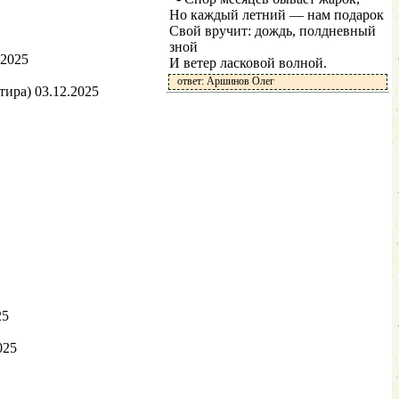
Но каждый летний — нам подарок
Свой вручит: дождь, полдневный
зной
.2025
И ветер ласковой волной.
ответ: Аршинов Олег
ира) 03.12.2025
25
025