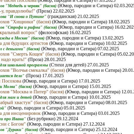
е басни Посохова
(Юмор, пародии и Сатира) 07.03.2025
(Юмор, пародии и Сатира) 02.03.202
ов "Медведь и червяк" (басня)
-у, правдолюбы!"
(Проза) 22.02.2025
(гражданская) 21.02.2025
нова "И снова о Путине"
охов "Хищники" (басня)
(Юмор, пародии и Сатира) 18.02.2025
(Юмор, пародии и Сатира) 16.02.202
хов "Строфа и рифма" (басня)
акральный вопрос"
(философская) 16.02.2025
(Юмор, пародии и Сатира) 13.02.2025
ажды в Москве" (басня)
а для будущих артистов
(Юмор, пародии и Сатира) 10.02.2025
(Юмор, пародии и Сатира) 07.02.2025
л с деньгами" (басня)
охов "Смерть Кощея" (басня)
(Юмор, пародии и Сатира) 05.02.2
 надо врать!"
(Проза) 28.01.2025
(Стихи для детей) 27.01.2025
 для школьной программы
охов "Волчья смекалка" (басня)
(Юмор, пародии и Сатира) 20.01
(Проза) 17.01.2025
шается дело"
н Посохова
(Юмор, пародии и Сатира) 17.01.2025
(Юмор, пародии и Сатира) 15.01.2025
 и Молва" (басня)
охов "Москва и Питер" (басня)
(Юмор, пародии и Сатира) 12.01
(Юмор, пародии и Сатира) 10.01.2025
 для мам и детей
абрый хвастун" (басня)
(Юмор, пародии и Сатира) 08.01.2025
(Юмор, пародии и Сатира) 05.01.2025
мой"
а для инсценировок
(Юмор, пародии и Сатира) 03.01.2025
(Без рубрики) 29.12.2024
ни про Ивана"
сни с Богом"
(Юмор, пародии и Сатира) 27.12.2024
(Юмор, пародии и Сатира) 25.12.2024
хов "Дураки" (басня)