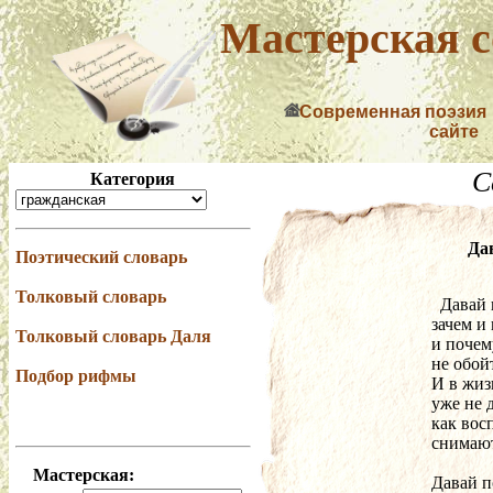
Мастерская с
Современная поэзия
сайте
С
Категория
Да
Поэтический словарь
Толковый словарь
  Давай
зачем и
Толковый словарь Даля
и почем
не обойт
Подбор рифмы
И в жиз
уже не 
как вос
снимают
Мастерская:
Давай п