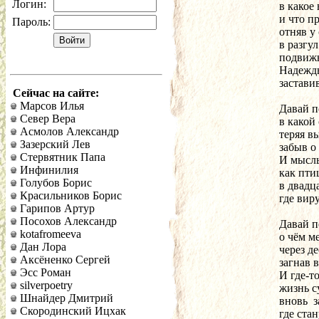
Логин:
в какое
и что п
Пароль:
отняв у
в разгул
подвижн
Надежд
заставив
Сейчас на сайте:
Марсов Илья
Давай п
Север Вера
в какой
Асмолов Александр
теряя в
Зазерский Лев
забыв о
Стервятник Папа
И мысль
Инфинилия
как пти
Голубов Борис
в двадц
Красильников Борис
где виру
Гарипов Артур
Посохов Александр
Давай п
kotafromeeva
о чём м
Дан Лора
через де
Аксёненко Сергей
загнав 
Эсс Роман
И где-то
silverpoetry
жизнь с
Шнайдер Дмитрий
вновь  
Скородинский Ицхак
где стан