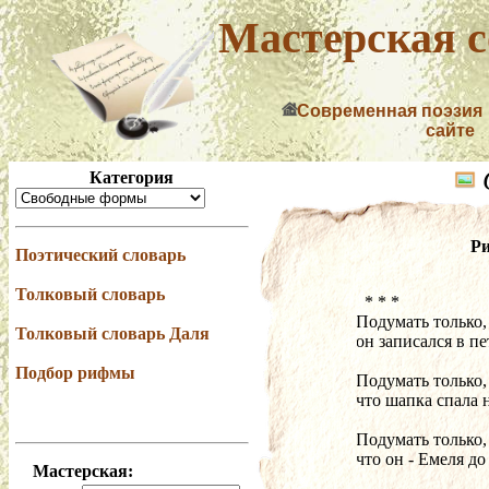
Мастерская с
Современная поэзия
сайте
Категория
Р
Поэтический словарь
Толковый словарь
  * * *
Подумать только, 
Толковый словарь Даля
он записался в пе
Подбор рифмы
Подумать только,
что шапка спала н
Подумать только,
что он - Емеля до
Мастерская: