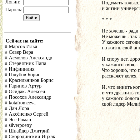
Логин:
Подумать только, 
и жизни университ
Пароль:
* * *
Не хочешь - ради 
Не можешь - так 
Сейчас на сайте:
У каждого сегодн
Марсов Илья
на жизнь свой ап
Север Вера
Асмолов Александр
И спору нет, дор
Стервятник Папа
у каждого своя...
Инфинилия
Что хорошо, что 
Голубов Борис
расскажет колея.
Красильников Борис
Гарипов Артур
И, что винить ког
Осидак. Алексей.
и что дразнить то
Посохов Александр
у каждого болота
kotafromeeva
свой лидер Малиб
Дан Лора
Аксёненко Сергей
Эсс Роман
silverpoetry
Шнайдер Дмитрий
Скородинский Ицхак