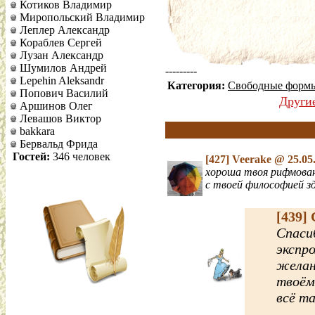
Котиков Владимир
Миропольский Владимир
Леплер Александр
Кораблев Сергей
Лузан Александр
Шумилов Андрей
---------
Lepehin Aleksandr
Категория:
Свободные форм
Попович Василий
Други
Аршинов Олег
Левашов Виктор
bakkara
Бервальд Фрида
Гостей:
346 человек
[427]
Veerake
@ 25.05
хороша твоя рифмованн
с твоей философией зд
[439]
Спасиб
экспр
желан
твоём
всё та