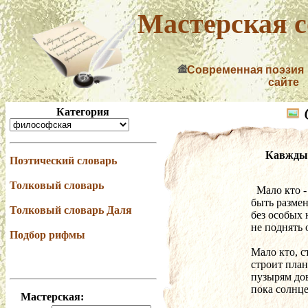
Мастерская с
Современная поэзия
сайте
Категория
Кавждый
Поэтический словарь
Толковый словарь
  Мало кто 
быть размен
Толковый словарь Даля
без особых
не поднять 
Подбор рифмы
Мало кто, 
строит план
пузырям до
пока солнце
Мастерская: