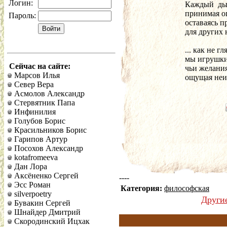
Логин:
Каждый  ды
принимая ог
Пароль:
оставаясь п
для других н
... как не г
мы игрушки 
Сейчас на сайте:
чьи желания
Марсов Илья
ощущая неи
Север Вера
Асмолов Александр
Стервятник Папа
Инфинилия
Голубов Борис
Красильников Борис
Гарипов Артур
Посохов Александр
kotafromeeva
Дан Лора
Аксёненко Сергей
----
Эсс Роман
Категория:
философская
silverpoetry
Други
Бувакин Сергей
Шнайдер Дмитрий
Скородинский Ицхак