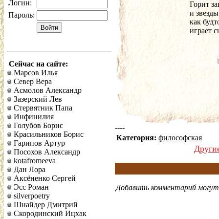
Логин:
Горит за
и звезды
Пароль:
как будт
играет с
Сейчас на сайте:
Марсов Илья
Север Вера
Асмолов Александр
Зазерский Лев
Стервятник Папа
Инфинилия
Голубов Борис
----
Красильников Борис
Категория:
философская
Гарипов Артур
Други
Посохов Александр
kotafromeeva
Дан Лора
Аксёненко Сергей
Эсс Роман
Добавить комментарий могут 
silverpoetry
Шнайдер Дмитрий
Скородинский Ицхак