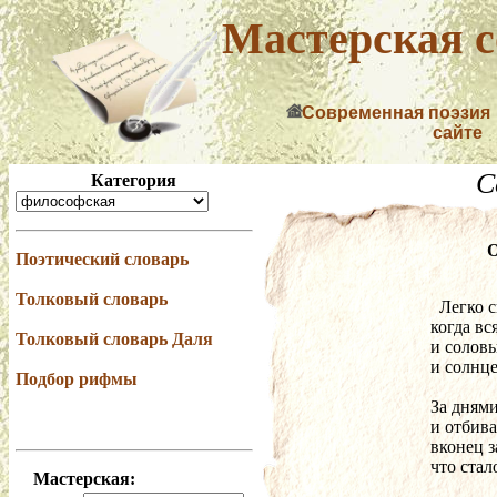
Мастерская с
Современная поэзия
сайте
С
Категория
О
Поэтический словарь
Толковый словарь
  Легко
когда вс
Толковый словарь Даля
и соловь
и солнце
Подбор рифмы
За днями
и отбива
вконец з
что стал
Мастерская: