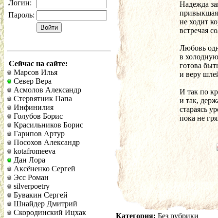
Логин:
Надежда за
привыкшая 
Пароль:
не ходит к
встречая с
Любовь одн
в холодную
Сейчас на сайте:
готова быт
Марсов Илья
и веру шле
Север Вера
Асмолов Александр
И так по к
Стервятник Папа
и так, держ
Инфинилия
стараясь у
Голубов Борис
пока не гр
Красильников Борис
Гарипов Артур
Посохов Александр
kotafromeeva
Дан Лора
Аксёненко Сергей
Эсс Роман
silverpoetry
Бувакин Сергей
Шнайдер Дмитрий
Скородинский Ицхак
Категория:
Без рубрики