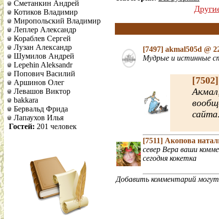
Сметанкин Андрей
Други
Котиков Владимир
Миропольский Владимир
Леплер Александр
Кораблев Сергей
Лузан Александр
[7497]
akmal505d
@ 22
Шумилов Андрей
Мудрые и истинные ст
Lepehin Aleksandr
Попович Василий
[7502
Аршинов Олег
Акмал
Левашов Виктор
bakkara
вообщ
Бервальд Фрида
сайта.
Лапаухов Илья
Гостей:
201 человек
[7511]
Акопова ната
север Вера ваши комм
сегодня кокетка
Добавить комментарий могут 