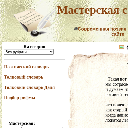
Мастерская с
Современная поэзия
сайте
Категория
Поэтический словарь
Толковый словарь
  Такая вот
мы сотряса
Толковый словарь Даля
и думаем ч
готовый тек
Подбор рифмы
что волею 
как старый
когда давно
ложатся лё
Мастерская: