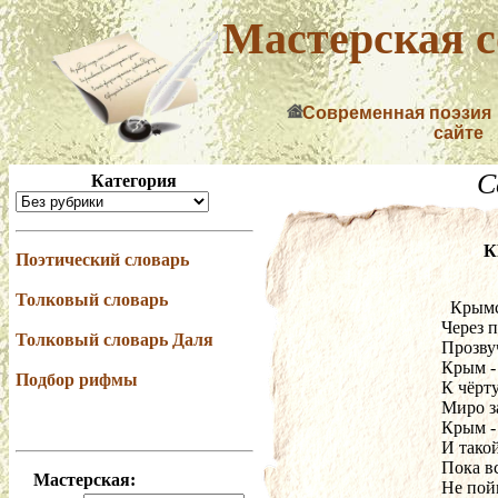
Мастерская с
Современная поэзия
сайте
С
Категория
К
Поэтический словарь
Толковый словарь
  Крым
Через 
Толковый словарь Даля
Прозвуч
Крым - 
Подбор рифмы
К чёрту
Миро з
Крым -
И такой
Пока в
Мастерская:
Не пой