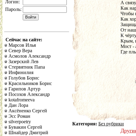
Логин:
А связ
Как на
Пароль:
Чтобы 
Как хо
Защища
От наш
К чёрту
Сейчас на сайте:
Крым, 
Марсов Илья
Мост - 
Север Вера
Где плы
Асмолов Александр
Зазерский Лев
Стервятник Папа
Инфинилия
Голубов Борис
Красильников Борис
Гарипов Артур
Посохов Александр
kotafromeeva
Дан Лора
Аксёненко Сергей
Эсс Роман
silverpoetry
Категория:
Без рубрики
Бувакин Сергей
Други
Шнайдер Дмитрий