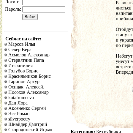
Логин:
Размечт
листьев
Пароль:
напитав
приближ
Отойдут
станут 
Сейчас на сайте:
и украс
Марсов Илья
по пери
Север Вера
Асмолов Александр
Набегут
Стервятник Папа
унесут 
Инфинилия
встрети
Голубов Борис
Впереди
Красильников Борис
Гарипов Артур
Осидак. Алексей.
Посохов Александр
kotafromeeva
Дан Лора
Аксёненко Сергей
Эсс Роман
silverpoetry
Шнайдер Дмитрий
Скородинский Ицхак
Категория:
Без рубрики