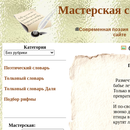
Мастерская с
Современная поэзия
сайте
Категория
Поэтический словарь
Толковый словарь
  Разме
бабье ле
Толковый словарь Даля
Только в
преврат
Подбор рифмы
.
И по-св
звонко д
птицы в
крутят л
Мастерская: