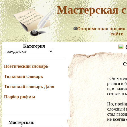
Мастерская с
Современная поэзия
сайте
Категория
С
Поэтический словарь
Толковый словарь
  Он хот
рвался в б
Толковый словарь Даля
и, в наде
сотрясал 
Подбор рифмы
Но, пройд
сложный п
стал гвоз
не всегда
Мастерская: