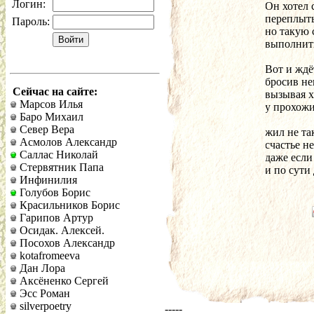
Логин:
Он хотел с
переплыть
Пароль:
но такую 
выполнить
Вот и ждё
бросив не
Сейчас на сайте:
вызывая 
Марсов Илья
у прохожи
Баро Михаил
Север Вера
жил не так
Асмолов Александр
счастье не
Саллас Николай
даже если
Стервятник Папа
и по сути 
Инфинилия
Голубов Борис
Красильников Борис
Гарипов Артур
Осидак. Алексей.
Посохов Александр
kotafromeeva
Дан Лора
Аксёненко Сергей
Эсс Роман
silverpoetry
-----