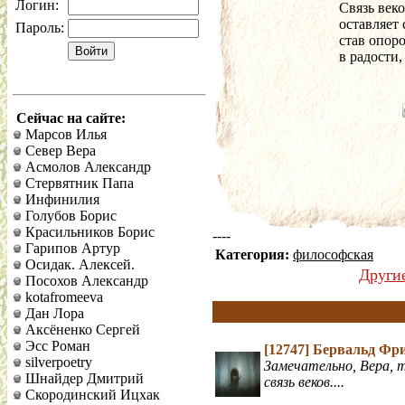
Логин:
Связь век
оставляет 
Пароль:
став опор
в радости,
Сейчас на сайте:
Марсов Илья
Север Вера
Асмолов Александр
Стервятник Папа
Инфинилия
Голубов Борис
Красильников Борис
----
Гарипов Артур
Категория:
философская
Осидак. Алексей.
Други
Посохов Александр
kotafromeeva
Дан Лора
Аксёненко Сергей
Эсс Роман
[12747]
Бервальд Фр
silverpoetry
Замечательно, Вера, 
Шнайдер Дмитрий
связь веков....
Скородинский Ицхак