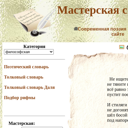
Мастерская с
Современная поэзия
сайте
Категория
Поэтический словарь
Толковый словарь
  Не ищит
не тяните 
Толковый словарь Даля
всё равно
пустит пое
Подбор рифмы
И стиляги
не догонят
шёл босой 
под напор
Мастерская: