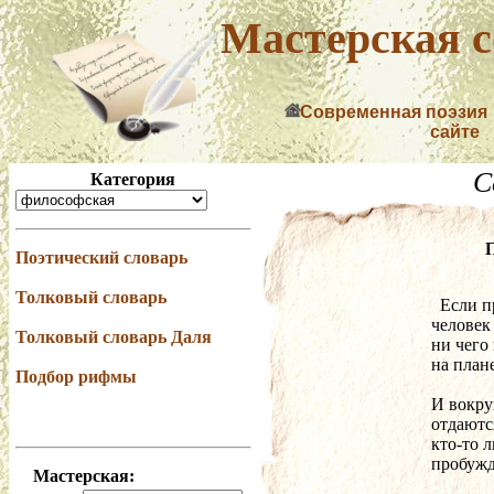
Мастерская с
Современная поэзия
сайте
С
Категория
Поэтический словарь
Толковый словарь
  Если
человек 
Толковый словарь Даля
ни чего
на плане
Подбор рифмы
И вокру
отдаютс
кто-то л
пробужд
Мастерская: