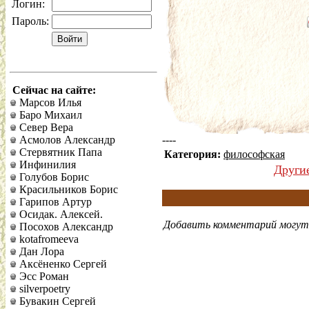
Логин:
Пароль:
Сейчас на сайте:
Марсов Илья
Баро Михаил
Север Вера
Асмолов Александр
----
Стервятник Папа
Категория:
философская
Инфинилия
Други
Голубов Борис
Красильников Борис
Гарипов Артур
Осидак. Алексей.
Добавить комментарий могут 
Посохов Александр
kotafromeeva
Дан Лора
Аксёненко Сергей
Эсс Роман
silverpoetry
Бувакин Сергей