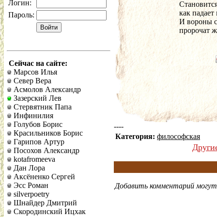
Логин:
Становится
как падает 
Пароль:
И вороны с
пророчат ж
Сейчас на сайте:
Марсов Илья
Север Вера
Асмолов Александр
Зазерский Лев
Стервятник Папа
Инфинилия
Голубов Борис
----
Красильников Борис
Категория:
философская
Гарипов Артур
Други
Посохов Александр
kotafromeeva
Дан Лора
Аксёненко Сергей
Эсс Роман
Добавить комментарий могут 
silverpoetry
Шнайдер Дмитрий
Скородинский Ицхак