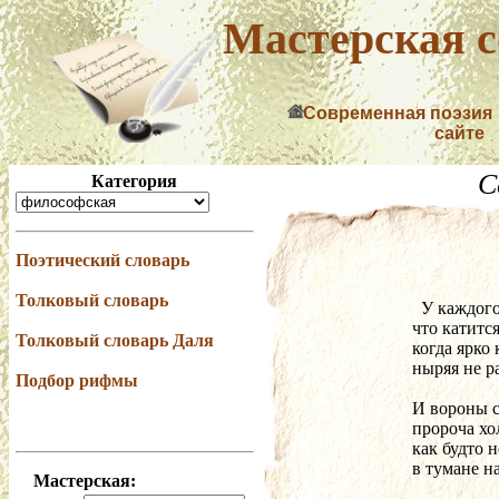
Мастерская с
Современная поэзия
сайте
С
Категория
Поэтический словарь
Толковый словарь
  У каждог
что катится
Толковый словарь Даля
когда ярко 
ныряя не р
Подбор рифмы
И вороны с
пророча хо
как будто 
в тумане н
Мастерская: