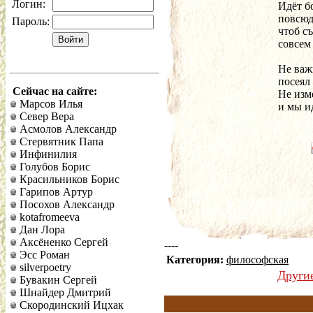
Логин:
Идёт бо
повсюд
Пароль:
чтоб съ
совсем
Не важн
посеял 
Сейчас на сайте:
Не изм
Марсов Илья
и мы ид
Север Вера
Асмолов Александр
Стервятник Папа
Инфинилия
Голубов Борис
Красильников Борис
Гарипов Артур
Посохов Александр
kotafromeeva
Дан Лора
Аксёненко Сергей
----
Эсс Роман
Категория:
философская
silverpoetry
Други
Бувакин Сергей
Шнайдер Дмитрий
Скородинский Ицхак