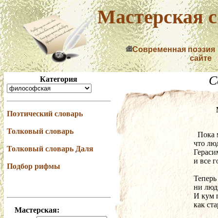
Мастерская с
Современная поэзия
сайте
С
Категория
Поэтический словарь
Толковый словарь
  Пока
что лю
Толковый словарь Даля
Гераси
и все 
Подбор рифмы
Теперь
ни люд
И кум 
как ста
Мастерская: