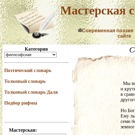
Мастерская с
Современная поэзия
сайте
С
Категория
Поэтический словарь
Толковый словарь
  Мы 
и крут
Толковый словарь Даля
в срав
другог
Подбор рифмы
Но Бог
Ему ль
семи б
земног
Мастерская: