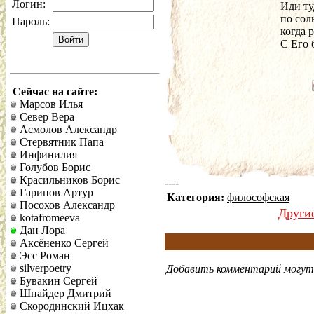
Логин:
Иди ту
по сол
Пароль:
когда 
С Его 
Сейчас на сайте:
Марсов Илья
Север Вера
Асмолов Александр
Стервятник Папа
Инфинилия
Голубов Борис
Красильников Борис
----
Гарипов Артур
Категория:
философская
Посохов Александр
Други
kotafromeeva
Дан Лора
Аксёненко Сергей
Эсс Роман
silverpoetry
Добавить комментарий могут 
Бувакин Сергей
Шнайдер Дмитрий
Скородинский Ицхак