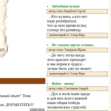
Заблудшая кузина
автор стиха: Кораблев Сергей
- Кто кузина, а кто нет
надо разобраться,
что за нею время вслед
солнце без румянца.
комментарий от: Север Вера
Не слышно трели соловья...
.2025
автор стиха: Танцерева Ирина
- До чего легко когда
лето красное приходит
и мы верим в чудеса -
лучше быть уже не может.
комментарий от: Север Вера
Войне - конец!
автор стиха: Сметанкин Андрей
- Дух и воля наше кредо
венный опыт" Тема
и для них всего важней
наша общая победа
жью. ДОРАБОТАТЬ!!!
человеческих страстей.
ответить