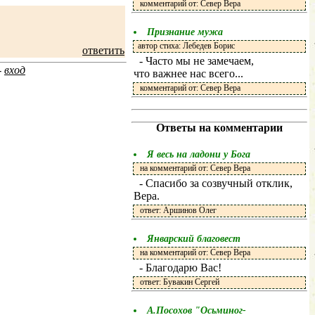
комментарий от: Север Вера
Признание мужа
автор стиха: Лебедев Борис
ответить
- Часто мы не замечаем,
-
вход
что важнее нас всего...
комментарий от: Север Вера
Ответы на комментарии
Я весь на ладони у Бога
на комментарий от: Север Вера
- Спасибо за созвучный отклик,
Вера.
ответ: Аршинов Олег
Январский благовест
на комментарий от: Север Вера
- Благодарю Вас!
ответ: Бувакин Сергей
А.Посохов "Осьминог-