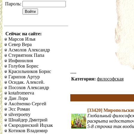
Пароль:
Сейчас на сайте:
Марсов Илья
Север Вера
Асмолов Александр
Стервятник Папа
Инфинилия
Голубов Борис
Красильников Борис
----
Гарипов Артур
Категория:
философская
Осидак. Алексей.
Посохов Александр
kotafromeeva
Дан Лора
Аксёненко Сергей
Эсс Роман
[33420]
Миропольски
silverpoetry
Глобальный философск
Шнайдер Дмитрий
раскрыта недостаточ
Скородинский Ицхак
5-8 строчка так вооб
Котиков Владимир