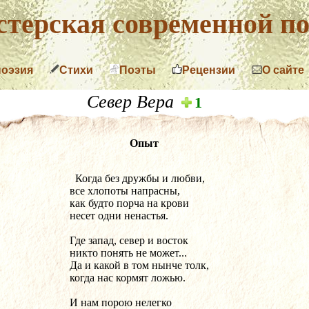
терская современной по
поэзия
Стихи
Поэты
Рецензии
О сайте
Север Вера
1
Опыт
  Когда без дружбы и любви,
все хлопоты напрасны,
как будто порча на крови
несет одни ненастья.
Где запад, север и восток
никто понять не может...
Да и какой в том нынче толк,
когда нас кормят ложью.
И нам порою нелегко