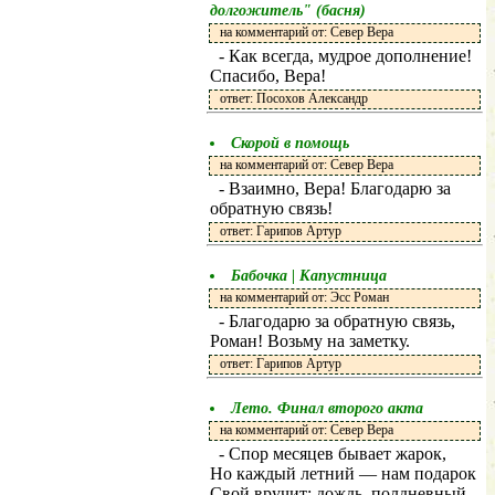
долгожитель" (басня)
на комментарий от: Север Вера
- Как всегда, мудрое дополнение!
Спасибо, Вера!
ответ: Посохов Александр
Скорой в помощь
на комментарий от: Север Вера
- Взаимно, Вера! Благодарю за
обратную связь!
ответ: Гарипов Артур
Бабочка | Капустница
на комментарий от: Эсс Роман
- Благодарю за обратную связь,
Роман! Возьму на заметку.
ответ: Гарипов Артур
Лето. Финал второго акта
на комментарий от: Север Вера
- Спор месяцев бывает жарок,
Но каждый летний — нам подарок
Свой вручит: дождь, полдневный