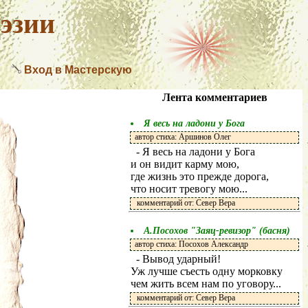
эзии
Вход в Мастерскую
Лента комментариев
Я весь на ладони у Бога
автор стиха: Аршинов Олег
- Я весь на ладони у Бога
и он видит карму мою,
где жизнь это прежде дорога,
что носит тревогу мою...
комментарий от: Север Вера
А.Посохов "Заяц-ревизор" (басня)
автор стиха: Посохов Александр
- Вывод ударный!
Уж лучше съесть одну морковку
чем жить всем нам по уговору...
комментарий от: Север Вера