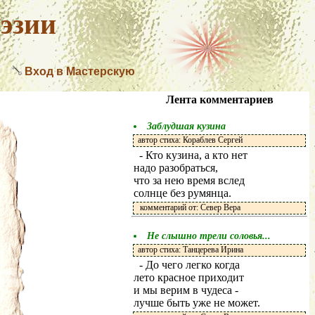
эзии
Вход в Мастерскую
Лента комментариев
Заблудшая кузина
автор стиха: Кораблев Сергей
- Кто кузина, а кто нет
надо разобраться,
что за нею время вслед
солнце без румянца.
комментарий от: Север Вера
Не слышно трели соловья...
автор стиха: Танцерева Ирина
- До чего легко когда
лето красное приходит
и мы верим в чудеса -
лучше быть уже не может.