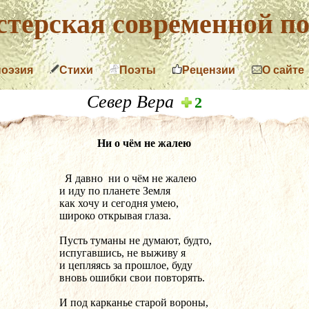
терская современной по
поэзия
Стихи
Поэты
Рецензии
О сайте
Север Вера
2
Ни о чём не жалею
  Я давно  ни о чём не жалею
и иду по планете Земля
как хочу и сегодня умею,
широко открывая глаза.
Пусть туманы не думают, будто,
испугавшись, не выживу я
и цепляясь за прошлое, буду
вновь ошибки свои повторять.
И под карканье старой вороны,