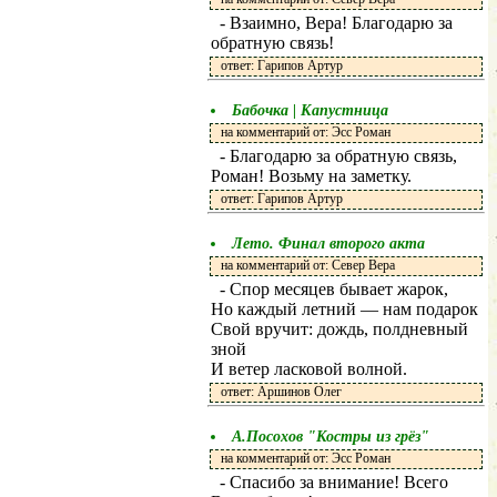
- Взаимно, Вера! Благодарю за
обратную связь!
ответ: Гарипов Артур
Бабочка | Капустница
на комментарий от: Эсс Роман
- Благодарю за обратную связь,
Роман! Возьму на заметку.
ответ: Гарипов Артур
Лето. Финал второго акта
на комментарий от: Север Вера
- Спор месяцев бывает жарок,
Но каждый летний — нам подарок
Свой вручит: дождь, полдневный
зной
И ветер ласковой волной.
ответ: Аршинов Олег
А.Посохов "Костры из грёз"
на комментарий от: Эсс Роман
- Спасибо за внимание! Всего