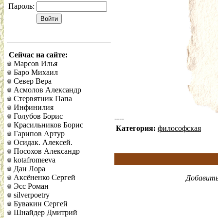
Пароль:
Сейчас на сайте:
Марсов Илья
Баро Михаил
Север Вера
Асмолов Александр
Стервятник Папа
Инфинилия
Голубов Борис
----
Красильников Борис
Категория:
философская
Гарипов Артур
Осидак. Алексей.
Посохов Александр
kotafromeeva
Дан Лора
Аксёненко Сергей
Добавить
Эсс Роман
silverpoetry
Бувакин Сергей
Шнайдер Дмитрий