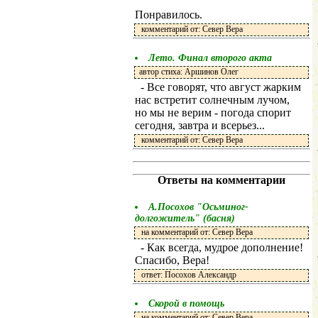
Понравилось.
комментарий от: Север Вера
Лето. Финал второго акта
автор стиха: Аршинов Олег
- Все говорят, что август жарким
нас встретит солнечным лучом,
но мы не верим - погода спорит
сегодня, завтра и всерьез...
комментарий от: Север Вера
Ответы на комментарии
А.Посохов "Осьминог-
долгожитель" (басня)
на комментарий от: Север Вера
- Как всегда, мудрое дополнение!
Спасибо, Вера!
ответ: Посохов Александр
Скорой в помощь
на комментарий от: Север Вера