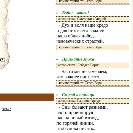
комментарий от: Север Вера
Войне - конец!
автор стиха: Сметанкин Андрей
- Дух и воля наше кредо
и для них всего важней
наша общая победа
человеческих страстей.
комментарий от: Север Вера
Признание мужа
.2022
автор стиха: Лебедев Борис
- Часто мы не замечаем,
что важнее нас всего...
комментарий от: Север Вера
Скорой в помощь
автор стиха: Гарипов Артур
- Сны бывают разными,
-
вход
часто провоцируя
нас на новый взгляд,
по горячей линии,
чтоб слова писать...