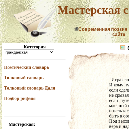
Мастерская с
Современная поэзия
сайте
Категория
Поэтический словарь
Толковый словарь
  Игра сл
И кому ну
Толковый словарь Даля
если сдел
не срывая
Подбор рифмы
если  пут
млечный п
и нельзя 
быть в ор
Под высо
Мастерская:
вера и на