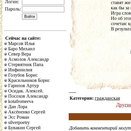
Логин:
ставят жи
как бы за
Пароль:
Игра слов
Но об это
сочетая: 
В результ
Сейчас на сайте:
Марсов Илья
Баро Михаил
Север Вера
Асмолов Александр
Стервятник Папа
Инфинилия
Голубов Борис
Красильников Борис
Гарипов Артур
Осидак. Алексей.
-----
Посохов Александр
Категория:
гражданская
kotafromeeva
Други
Дан Лора
Аксёненко Сергей
Эсс Роман
silverpoetry
Бувакин Сергей
Добавить комментарий могут 