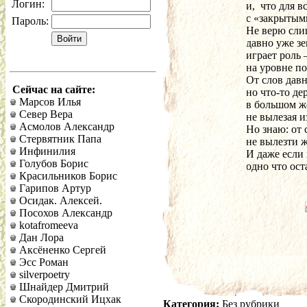
Логин:
и,  что для 
с «закрытым
Пароль:
Не верю сли
давно уже з
играет роль
на уровне по
От слов давн
Сейчас на сайте:
но что-то де
Марсов Илья
в большом ж
Север Вера
не вылезая и
Асмолов Александр
Но знаю: от 
Стервятник Папа
не вылезти ж
Инфинилия
И даже если 
Голубов Борис
одно что ост
Красильников Борис
Гарипов Артур
Осидак. Алексей.
Посохов Александр
kotafromeeva
Дан Лора
Аксёненко Сергей
Эсс Роман
silverpoetry
Шнайдер Дмитрий
Скородинский Ицхак
Категория:
Без рубрики