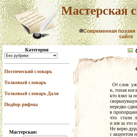
Мастерская с
Современная поэзия
сайте
Категория
Поэтический словарь
Толковый словарь
  От слов  
и, топая нога
Толковый словарь Даля
кто взял за 
сверкнувшую
Подбор рифмы
нередко сдви
в пропорции:
что   стали 
и им за это н
Не верю дур
Мастерская:
с акцентом н