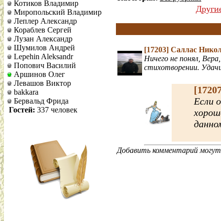
Котиков Владимир
Други
Миропольский Владимир
Леплер Александр
Кораблев Сергей
Лузан Александр
Шумилов Андрей
[17203]
Саллас Нико
Lepehin Aleksandr
Ничего не понял, Вера
Попович Василий
стихотворении. Удачи
Аршинов Олег
Левашов Виктор
[1720
bakkara
Если 
Бервальд Фрида
Гостей:
337 человек
хорош
данном
Добавить комментарий могут 