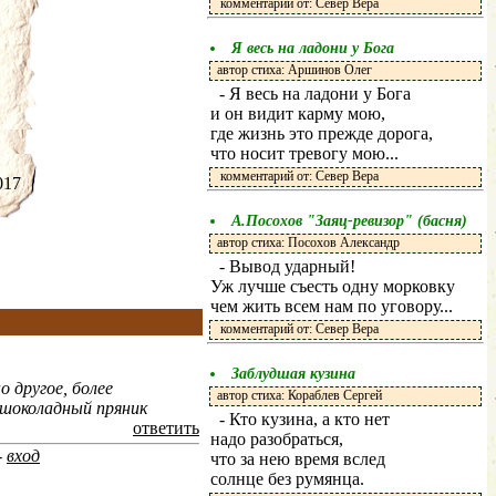
комментарий от: Север Вера
Я весь на ладони у Бога
автор стиха: Аршинов Олег
- Я весь на ладони у Бога
и он видит карму мою,
где жизнь это прежде дорога,
что носит тревогу мою...
комментарий от: Север Вера
.2017
А.Посохов "Заяц-ревизор" (басня)
автор стиха: Посохов Александр
- Вывод ударный!
Уж лучше съесть одну морковку
чем жить всем нам по уговору...
комментарий от: Север Вера
Заблудшая кузина
о другое, более
автор стиха: Кораблев Сергей
 шоколадный пряник
- Кто кузина, а кто нет
ответить
надо разобраться,
-
вход
что за нею время вслед
солнце без румянца.