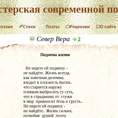
терская современной по
поэзия
Стихи
Поэты
Рецензии
О сайте
Север Вера
2
Подмена жизни
  Не ищите ей подмену –
не найдёте. Жизнь всегда,
как извечная дилемма,
входит в плоскость бытия..
что старается наружу
плевком выбросить ту суть,
что в страданиях от  стужи
в мир  привносит боль и грусть..
Не ищите ей подмену -
не найдёте.. Жизнь сильна,
полюбив  душой  поэта