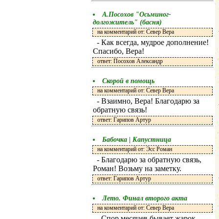
А.Посохов "Осьминог-
долгожитель" (басня)
на комментарий от: Север Вера
- Как всегда, мудрое дополнение!
Спасибо, Вера!
ответ: Посохов Александр
Скорой в помощь
на комментарий от: Север Вера
- Взаимно, Вера! Благодарю за
обратную связь!
ответ: Гарипов Артур
Бабочка | Капустница
на комментарий от: Эсс Роман
- Благодарю за обратную связь,
Роман! Возьму на заметку.
ответ: Гарипов Артур
Лето. Финал второго акта
на комментарий от: Север Вера
- Спор месяцев бывает жарок,