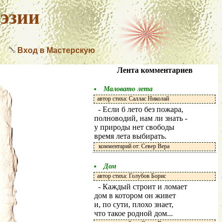
эзии
Вход в Мастерскую
Лента комментариев
Маловато лета
автор стиха: Саллас Николай
- Если б лето без пожара,
полноводий, нам ли знать -
у природы нет свободы
время лета выбирать.
комментарий от: Север Вера
Дом
автор стиха: Голубов Борис
- Каждый строит и ломает
дом в котором он живет
и, по сути, плохо знает,
что такое родной дом...