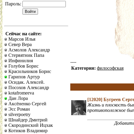
Пароль:
Сейчас на сайте:
Марсов Илья
Север Вера
Асмолов Александр
Стервятник Папа
Инфинилия
----
Голубов Борис
Категория:
философская
Красильников Борис
Гарипов Артур
Осидак. Алексей.
Посохов Александр
kotafromeeva
Дан Лора
[12020]
Бугреев Серг
Аксёненко Сергей
Жизнь и плоскость быт
Эсс Роман
противоположное быти
silverpoetry
Шнайдер Дмитрий
Добавить
Скородинский Ицхак
Котиков Владимир