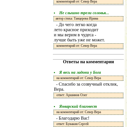
комментарий от: Север Вера
Не слышно трели соловья...
автор стиха: Танцерева Ирина
- До чего легко когда
лето красное приходит
и мы верим в чудеса -
лучше быть уже не может.
комментарий от: Север Вера
Ответы на комментарии
Я весь на ладони у Бога
на комментарий от: Север Вера
- Спасибо за созвучный отклик,
Вера.
ответ: Аршинов Олег
Январский благовест
на комментарий от: Север Вера
- Благодарю Вас!
ответ: Бувакин Сергей