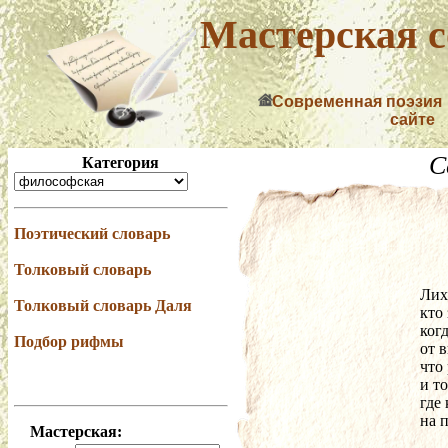
Мастерская с
Современная поэзия
сайте
С
Категория
Поэтический словарь
Толковый словарь
Лих
Толковый словарь Даля
кто 
ког
Подбор рифмы
от 
что
и т
где
на 
Мастерская: