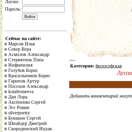
Логин:
Пароль:
Сейчас на сайте:
Марсов Илья
Север Вера
Асмолов Александр
Стервятник Папа
----
Инфинилия
Категория:
философская
Голубов Борис
Други
Красильников Борис
Гарипов Артур
Посохов Александр
kotafromeeva
Добавить комментарий могут 
Дан Лора
Аксёненко Сергей
Эсс Роман
silverpoetry
Бувакин Сергей
Шнайдер Дмитрий
Скородинский Ицхак