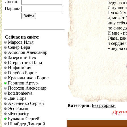
Логин:
беру из п
И лучше т
Пароль:
Пускай  я
и, может б
ищу себя 
по силе ду
И мне - п
Сейчас на сайте:
Глаза, как
Марсов Илья
и сердце 
Север Вера
живу на св
Асмолов Александр
Зазерский Лев
Стервятник Папа
Инфинилия
Голубов Борис
Красильников Борис
Гарипов Артур
Посохов Александр
kotafromeeva
Дан Лора
Аксёненко Сергей
Категория:
Без рубрики
Эсс Роман
Други
silverpoetry
Бувакин Сергей
Шнайдер Дмитрий