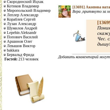
Скородинский Ицхак
Котиков Владимир
[13691]
Акопова нат
Миропольский Владимир
Вера ,притянуто за х
Леплер Александр
Кораблев Сергей
[1369
Лузан Александр
Поним
Шумилов Андрей
Lepehin Aleksandr
скажу
Попович Василий
Чес. 
Аршинов Олег
дышу
Левашов Виктор
bakkara
Бервальд Фрида
Добавить комментарий могут 
Гостей:
213 человек