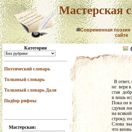
Мастерская с
Современная поэзия
сайте
Категория
Поэтический словарь
Толковый словарь
  В ответ
не  веря в
Толковый словарь Даля
став  доб
я лишь иг
Подбор рифмы
Пока он в
сдувая ло
на всякий
строку, п
Слова  вы
Мастерская:
что вновь