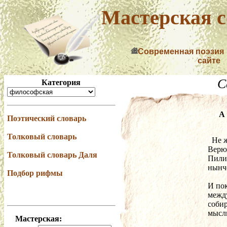
Мастерская с
Современная поэзия
сайте
С
Категория
А
Поэтический словарь
Толковый словарь
  Не
Верю
Толковый словарь Даля
Пили
нынче
Подбор рифмы
И пок
межд
собир
мысли
Мастерская: