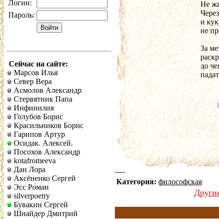
Логин:
Не жи
Через
Пароль:
и кук
не пр
За м
раскр
Сейчас на сайте:
до че
Марсов Илья
падат
Север Вера
Асмолов Александр
Стервятник Папа
Инфинилия
Голубов Борис
Красильников Борис
Гарипов Артур
Осидак. Алексей.
Посохов Александр
kotafromeeva
Дан Лора
----
Аксёненко Сергей
Категория:
философская
Эсс Роман
Други
silverpoetry
Бувакин Сергей
Шнайдер Дмитрий