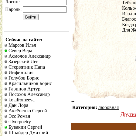
Логин:
Тебя н
Коль ж
Пароль:
И ты н
Благос
Когда
Для Ж
Сейчас на сайте:
Марсов Илья
Север Вера
Асмолов Александр
Зазерский Лев
Стервятник Папа
Инфинилия
Голубов Борис
Красильников Борис
Гарипов Артур
Посохов Александр
kotafromeeva
--
Дан Лора
Категория:
любовная
Аксёненко Сергей
Други
Эсс Роман
silverpoetry
Бувакин Сергей
Шнайдер Дмитрий