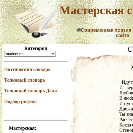
Мастерская с
Современная поэзия
сайте
С
Категория
Поэтический словарь
Толковый словарь
  Иду
И   ве
Толковый словарь Даля
Любов
В любв
Подбор рифмы
И пуст
Дрожит
Ты зна
Расчё
Когда 
Мастерская:
Стеной