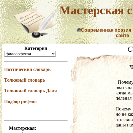
Мастерская с
Современная поэзия
сайте
С
Категория
Ч
Поэтический словарь
Толковый словарь
  Почем
рвать на
Толковый словарь Даля
когда м
пеленая
Подбор рифмы
Почему 
но не к
что сво
даны на
Мастерская: