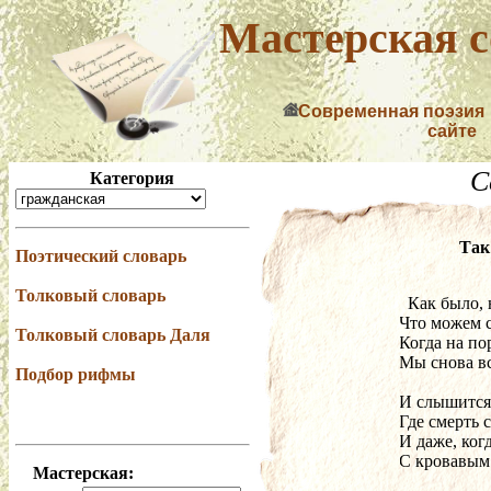
Мастерская с
Современная поэзия
сайте
С
Категория
Так
Поэтический словарь
Толковый словарь
  Как было,
Что можем с
Толковый словарь Даля
Когда на по
Мы снова вс
Подбор рифмы
И слышится
Где смерть с
И даже, ког
С кровавым
Мастерская: