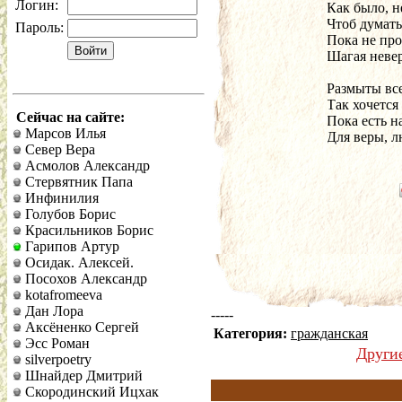
Логин:
Как было, не
Чтоб думать
Пароль:
Пока не про
Шагая неве
Размыты все
Так хочется
Сейчас на сайте:
Пока есть н
Марсов Илья
Для веры, 
Север Вера
Асмолов Александр
Стервятник Папа
Инфинилия
Голубов Борис
Красильников Борис
Гарипов Артур
Осидак. Алексей.
Посохов Александр
kotafromeeva
Дан Лора
-----
Аксёненко Сергей
Категория:
гражданская
Эсс Роман
Други
silverpoetry
Шнайдер Дмитрий
Скородинский Ицхак