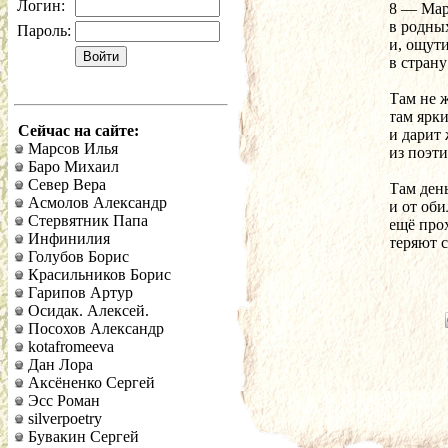
Логин:
8 — Мар
в родных
Пароль:
и, ощути
в страну
Там не 
там ярк
Сейчас на сайте:
и дарит
Марсов Илья
из поэти
Баро Михаил
Север Вера
Там день
Асмолов Александр
и от об
Стервятник Папа
ещё про
Инфинилия
теряют 
Голубов Борис
Красильников Борис
Гарипов Артур
Осидак. Алексей.
Посохов Александр
kotafromeeva
Дан Лора
Аксёненко Сергей
Эсс Роман
silverpoetry
Бувакин Сергей