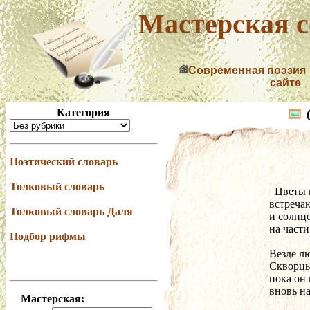
Мастерская с
Современная поэзия
сайте
Категория
Поэтический словарь
Толковый словарь
  Цвет
встреча
Толковый словарь Даля
и солнц
на част
Подбор рифмы
Везде л
Скворцы
пока он 
вновь н
Мастерская: